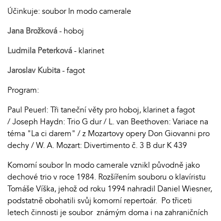
Účinkuje: soubor In modo camerale
Jana Brožková
- hoboj
Ludmila Peterková
- klarinet
Jaroslav Kubita
- fagot
Program:
Paul Peuerl: Tři taneční věty pro hoboj, klarinet a fagot
/ Joseph Haydn: Trio G dur / L. van Beethoven: Variace na
téma "La ci darem" / z Mozartovy opery Don Giovanni pro
dechy / W. A. Mozart: Divertimento č. 3 B dur K 439
Komorní soubor In modo camerale vznikl původně jako
dechové trio v roce 1984. Rozšířením souboru o klavíristu
Tomáše Víška, jehož od roku 1994 nahradil Daniel Wiesner,
podstatně obohatili svůj komorní repertoár. Po třiceti
letech činnosti je soubor známým doma i na zahraničních