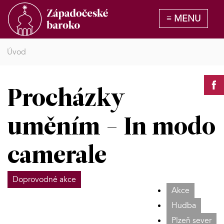
Úvod
Procházky
uměním - In modo
camerale
Doprovodné akce
Akce
Hudba
Plzeň sever