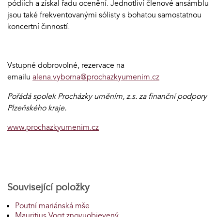
pódiích a získal řadu ocenění. Jednotliví členové ansámblu
jsou také frekventovanými sólisty s bohatou samostatnou
koncertní činností.
Vstupné dobrovolné, rezervace na
emailu
alena.vyborna@prochazkyumenim.cz
Pořádá spolek Procházky uměním, z.s. za finanční podpory
Plzeňského kraje.
www.prochazkyumenim.cz
Související položky
Poutní mariánská mše
Mauritius Vogt znovuobjevený