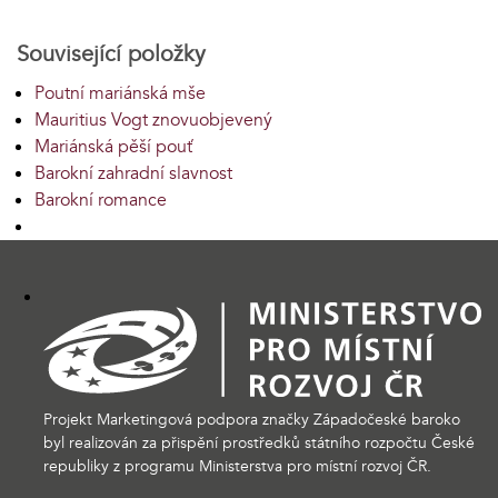
Související položky
Poutní mariánská mše
Mauritius Vogt znovuobjevený
Mariánská pěší pouť
Barokní zahradní slavnost
Barokní romance
Projekt Marketingová podpora značky Západočeské baroko
byl realizován za přispění prostředků státního rozpočtu České
republiky z programu Ministerstva pro místní rozvoj ČR.