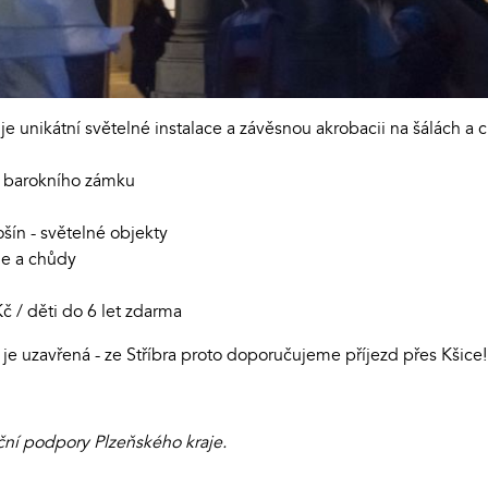
e unikátní světelné instalace a závěsnou akrobacii na šálách a
ch barokního zámku
šín - světelné objekty
ie a chůdy
č / děti do 6 let zdarma
 je uzavřená - ze Stříbra proto doporučujeme příjezd přes Kšice!
ní podpory Plzeňského kraje.