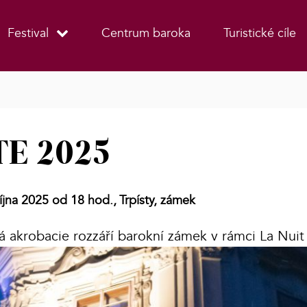
Festival
Centrum baroka
Turistické cíle
E 2025
íjna 2025 od 18 hod.,
Trpísty, zámek
ná akrobacie rozzáří barokní zámek v rámci La Nui