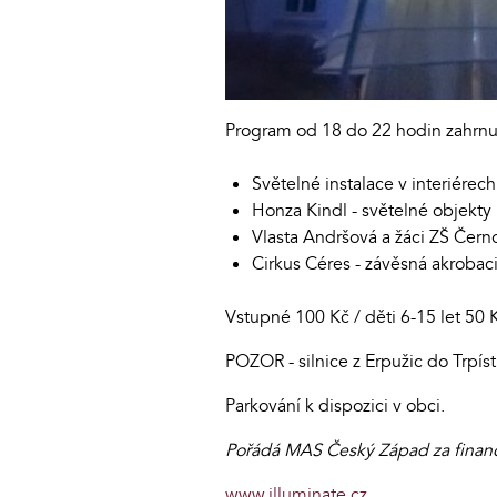
Program od 18 do 22 hodin zahrnuj
Světelné instalace v interiére
Honza Kindl - světelné objekty
Vlasta Andršová a žáci ZŠ Černo
Cirkus Céres - závěsná akrobac
Vstupné 100 Kč / děti 6-15 let 50 K
POZOR - silnice z Erpužic do Trpíst
Parkování k dispozici v obci.
Pořádá MAS Český Západ za finanč
www.illuminate.cz