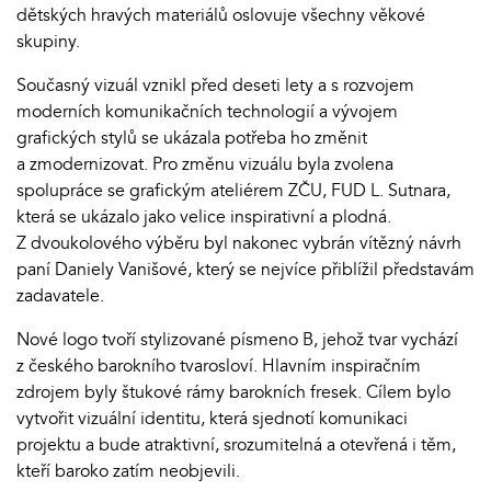
dětských hravých materiálů oslovuje všechny věkové
skupiny.
Současný vizuál vznikl před deseti lety a s rozvojem
moderních komunikačních technologií a vývojem
grafických stylů se ukázala potřeba ho změnit
a zmodernizovat. Pro změnu vizuálu byla zvolena
spolupráce se grafickým ateliérem ZČU, FUD L. Sutnara,
která se ukázalo jako velice inspirativní a plodná.
Z dvoukolového výběru byl nakonec vybrán vítězný návrh
paní Daniely Vanišové, který se nejvíce přiblížil představám
zadavatele.
Nové logo tvoří stylizované písmeno B, jehož tvar vychází
z českého barokního tvarosloví. Hlavním inspiračním
zdrojem byly štukové rámy barokních fresek. Cílem bylo
vytvořit vizuální identitu, která sjednotí komunikaci
projektu a bude atraktivní, srozumitelná a otevřená i těm,
kteří baroko zatím neobjevili.