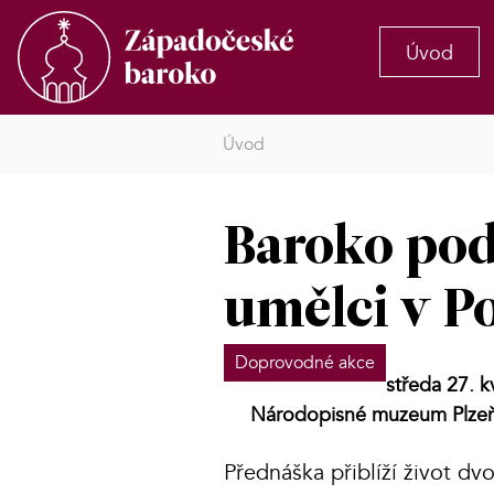
Úvod
Úvod
Baroko pod
umělci v P
Doprovodné akce
středa 27. 
Národopisné muzeum Plzeň
Přednáška přiblíží život d