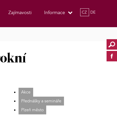
Zajímavosti
Informace
CZ
DE
rokní
Akce
Přednášky a semináře
Plzeň město