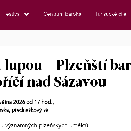
Festival
Centrum baroka
Turistické cíle
 lupou - Plzeňští ba
oříčí nad Sázavou
května 2026 od 17 hod.,
ska, přednáškový sál
vou významných plzeňských umělců.