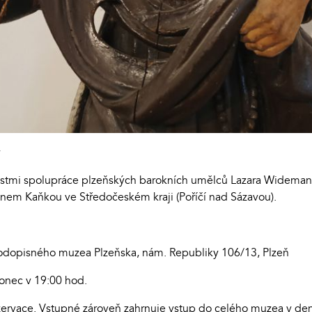
ý
stmi spolupráce plzeňských barokních umělců Lazara Widemana 
nem Kaňkou ve Středočeském kraji (Poříčí nad Sázavou).
rodopisného muzea Plzeňska, nám. Republiky 106/13, Plzeň
onec v 19:00 hod.
zervace. Vstupné zároveň zahrnuje vstup do celého muzea v de