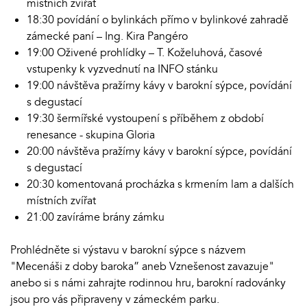
místních zvířat
18:30 povídání o bylinkách přímo v bylinkové zahradě
zámecké paní – Ing. Kira Pangéro
19:00 Oživené prohlídky – T. Koželuhová, časové
vstupenky k vyzvednutí na INFO stánku
19:00 návštěva pražírny kávy v barokní sýpce, povídání
s degustací
19:30 šermířské vystoupení s příběhem z období
renesance - skupina Gloria
20:00 návštěva pražírny kávy v barokní sýpce, povídání
s degustací
20:30 komentovaná procházka s krmením lam a dalších
místních zvířat
21:00 zavíráme brány zámku
Prohlédněte si výstavu v barokní sýpce s názvem
"Mecenáši z doby baroka” aneb Vznešenost zavazuje"
anebo si s námi zahrajte rodinnou hru, barokní radovánky
jsou pro vás připraveny v zámeckém parku.