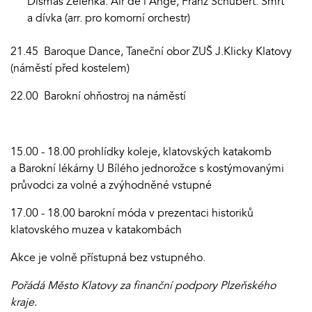
Dismas Zelenka: Air de l'Ange; Franz Schubert: Smrt
a dívka (arr. pro komorní orchestr)
21.45 Baroque Dance, Taneční obor ZUŠ J.Klicky Klatovy
(náměstí před kostelem)
22.00 Barokní ohňostroj na náměstí
15.00 - 18.00 prohlídky koleje, klatovských katakomb
a Barokní lékárny U Bílého jednorožce s kostýmovanými
průvodci za volné a zvýhodněné vstupné
17.00 - 18.00 barokní móda v prezentaci historiků
klatovského muzea v katakombách
Akce je volně přístupná bez vstupného.
Pořádá Město Klatovy za finanční podpory Plzeňského
kraje.