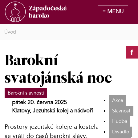
Úvod
Barokní
svatojánská noc
Barokní slavnosti
Akce
pátek 20. června 2025
Klatovy, Jezuitská kolej a nádvoří
Slavnost
Hudba
Prostory jezuitské koleje a kostela
Divadlo
se vrátí do časů barokní slávy.