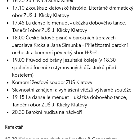
16.30 Šumava a Šumavánek
17.10 Zkouška z klatovské histórie, Literárně dramatický
obor ZUŠ J. Klicky Klatovy
17.45 La danse le menuet - ukázka dobového tance,
Taneční obor ZUŠ J. Klicky Klatovy
18.00 České lidové písně v barokních úpravách
Jaroslava Krcka a Jana Šimunka - Příležitostní barokní
orchestr a komorní pěvecký sbor H®oši
19.00 Průvod od brány jezuitské koleje (v 18.30
společné focení kostýmovaných účastníků před
kostelem)
Komorní žesťový soubor ZUŠ Klatovy
Slavnostní zahájení a vyhlášení vítězů výtvarné soutěže
19.15 La danse le menuet – ukázka dobového tance,
Taneční obor ZUŠ J. Klicky Klatovy
20.30 Barokní hudba na nádvoří
Refektář