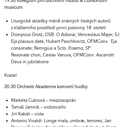
19.30 Kolegium pro duchovní hudbu & Consortium
musicum
Liturgické skladby méně známých českých autorů
z klášterního prostředí první poloviny 18. století
Dionysius Grotz, OSB: O Adonai; Venceslaus Majer, SJ:
Eja plausus date; Hubert Peschkovitz, OFMConv.: Eja
consonate; Remigius a Scto. Erasmo, SP:
Resonate chori; Ceslav Vanura, OFMConv: Ascendit
Deus in jubilatione
Kostel
20.30
Orchestr Akademie komorní hudby
Markéta Cukrová – mezzosoprán
Tomáš Jamník – violoncello
Jirí Kabát – viola
Antonio Vivaldi: Longe mala, umbræ, terrores; Jan