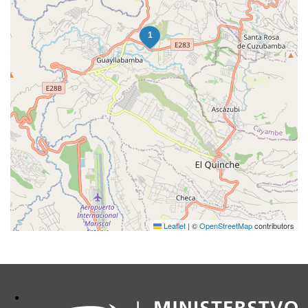
Leaflet
|
©
OpenStreetMap
contributors