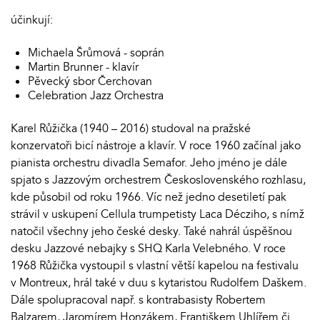
účinkují:
Michaela Šrůmová - soprán
Martin Brunner - klavír
Pěvecký sbor Čerchovan
Celebration Jazz Orchestra
Karel Růžička (1940 – 2016) studoval na pražské
konzervatoři bicí nástroje a klavír. V roce 1960 začínal jako
pianista orchestru divadla Semafor. Jeho jméno je dále
spjato s Jazzovým orchestrem Československého rozhlasu,
kde působil od roku 1966. Víc než jedno desetiletí pak
strávil v uskupení Cellula trumpetisty Laca Décziho, s nímž
natočil všechny jeho české desky. Také nahrál úspěšnou
desku Jazzové nebajky s SHQ Karla Velebného. V roce
1968 Růžička vystoupil s vlastní větší kapelou na festivalu
v Montreux, hrál také v duu s kytaristou Rudolfem Daškem.
Dále spolupracoval např. s kontrabasisty Robertem
Balzarem, Jaromírem Honzákem, Františkem Uhlířem či