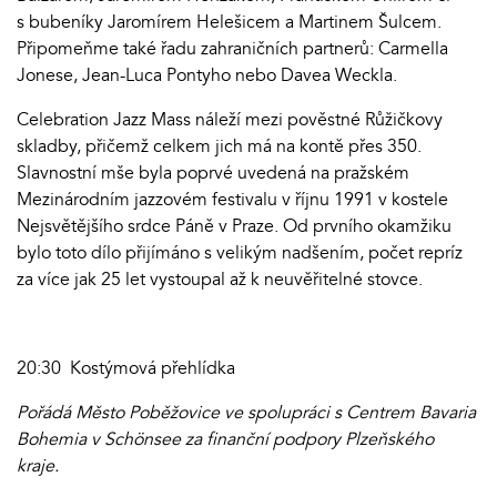
s bubeníky Jaromírem Helešicem a Martinem Šulcem.
Připomeňme také řadu zahraničních partnerů: Carmella
Jonese, Jean-Luca Pontyho nebo Davea Weckla.
Celebration Jazz Mass náleží mezi pověstné Růžičkovy
skladby, přičemž celkem jich má na kontě přes 350.
Slavnostní mše byla poprvé uvedená na pražském
Mezinárodním jazzovém festivalu v říjnu 1991 v kostele
Nejsvětějšího srdce Páně v Praze. Od prvního okamžiku
bylo toto dílo přijímáno s velikým nadšením, počet repríz
za více jak 25 let vystoupal až k neuvěřitelné stovce.
20:30 Kostýmová přehlídka
Pořádá Město Poběžovice ve spolupráci s Centrem Bavaria
Bohemia v Schönsee za finanční podpory Plzeňského
kraje.