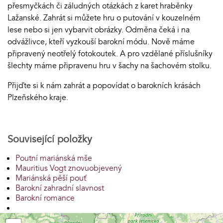
přesmyčkách či záludných otázkách z karet hraběnky
Lažanské. Zahrát si můžete hru o putování v kouzelném
lese nebo si jen vybarvit obrázky. Odměna čeká i na
odvážlivce, kteří vyzkouší barokní módu. Nově máme
připravený neotřelý fotokoutek. A pro vzdělané příslušníky
šlechty máme připravenu hru v šachy na šachovém stolku.
Přijďte si k nám zahrát a popovídat o barokních krásách
Plzeňského kraje.
Související položky
Poutní mariánská mše
Mauritius Vogt znovuobjevený
Mariánská pěší pouť
Barokní zahradní slavnost
Barokní romance