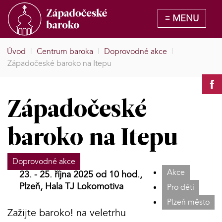
Úvod
|
Centrum baroka
|
Doprovodné akce
|
Západočeské baroko na Itepu
Západočeské
baroko na Itepu
Doprovodné akce
Akce
23. - 25. října 2025 od 10 hod.,
Plzeň, Hala TJ Lokomotiva
Pro děti
Plzeň město
Zažijte baroko! na veletrhu