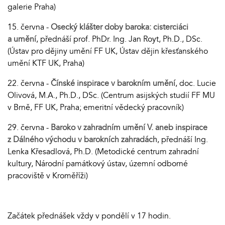
galerie Praha)
15. června -
Osecký klášter doby baroka: cisterciáci
a umění
, přednáší prof. PhDr. Ing. Jan Royt, Ph.D., DSc.
(Ústav pro dějiny umění FF UK, Ústav dějin křesťanského
umění KTF UK, Praha)
22. června -
Čínské inspirace v barokním umění
, doc. Lucie
Olivová, M.A., Ph.D., DSc. (Centrum asijských studií FF MU
v Brně, FF UK, Praha; emeritní vědecký pracovník)
29. června -
Baroko v zahradním umění V. aneb inspirace
z Dálného východu v barokních zahradách
, přednáší Ing.
Lenka Křesadlová, Ph.D. (Metodické centrum zahradní
kultury, Národní památkový ústav, územní odborné
pracoviště v Kroměříži)
Začátek přednášek vždy v pondělí v 17 hodin.