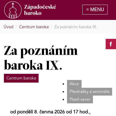
Úvod
|
Centrum baroka
|
Za poznáním baroka IX.
Za poznáním
baroka IX.
Centrum baroka
Akce
Přednášky a semináře
Plzeň sever
od pondělí 8. června 2026 od 17 hod.,