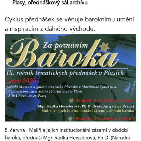
Plasy, přednáškový sál archívu
Cyklus přednášek se věnuje baroknímu umění
a inspiracím z dálného východu.
8. června -
Malíři a jejich institucionální zázemí v období
baroka,
přednáší Mgr. Radka Heisslerová, Ph.D. (Národní