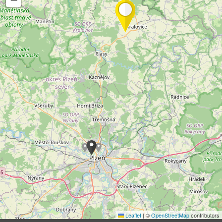
Leaflet
|
©
OpenStreetMap
contributors