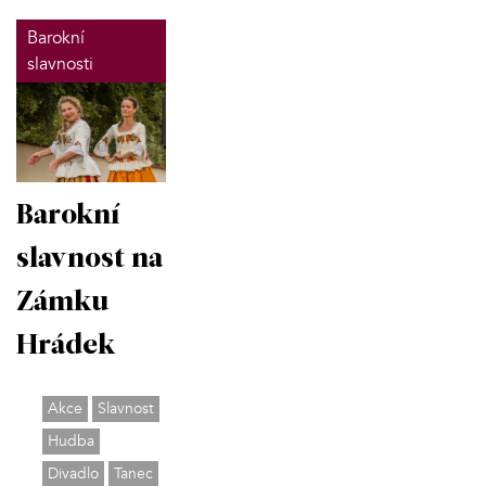
Barokní
slavnosti
Barokní
slavnost na
Zámku
Hrádek
Akce
Slavnost
Hudba
Divadlo
Tanec