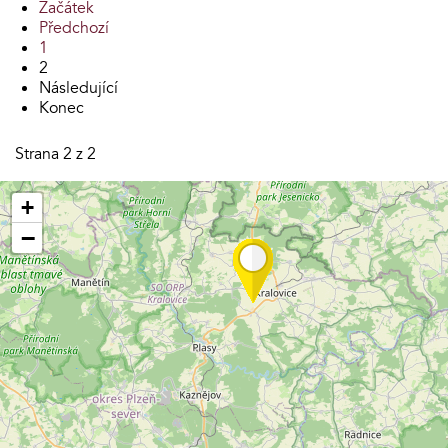
Začátek
Předchozí
1
2
Následující
Konec
Strana 2 z 2
+
−