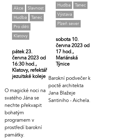
Hudba
Tanec
Akce
Slavnost
Výstava
Hudba
Tanec
Plzeň sever
Pro děti
Klatovy
sobota 10.
června 2023 od
pátek 23.
17 hod.,
června 2023 od
Mariánská
16:30 hod.,
Týnice
Klatovy, refektář
jezuitské koleje
Barokní podvečer k
poctě architekta
O magické noci na
Jana Blažeje
svatého Jána se
Santiniho - Aichela.
nechte překvapit
bohatým
programem v
prostředí barokní
památky.