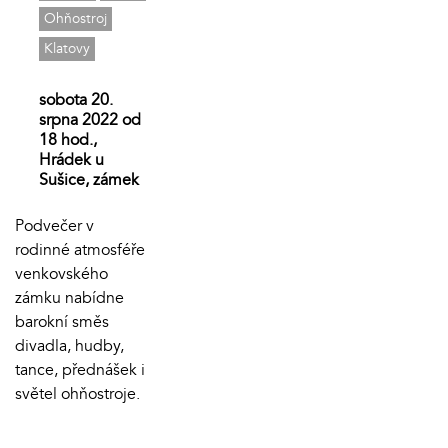
Ohňostroj
Klatovy
sobota 20.
srpna 2022 od
18 hod.,
Hrádek u
Sušice, zámek
Podvečer v
rodinné atmosféře
venkovského
zámku nabídne
barokní směs
divadla, hudby,
tance, přednášek i
světel ohňostroje.