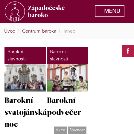
Úvod
|
Centrum baroka
|
Tanec
Barokní
Barokní
slavnosti
slavnosti
Barokní
Barokní
svatojánská
podvečer
noc
Akce
Slavnost