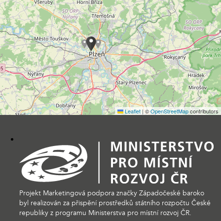
Leaflet
|
©
OpenStreetMap
contributors
Projekt Marketingová podpora značky Západočeské baroko
byl realizován za přispění prostředků státního rozpočtu České
republiky z programu Ministerstva pro místní rozvoj ČR.