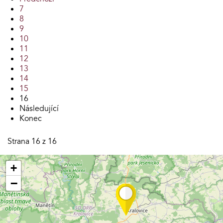
7
8
9
10
11
12
13
14
15
16
Následující
Konec
Strana 16 z 16
+
−