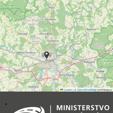
Leaflet
|
©
OpenStreetMap
contributors