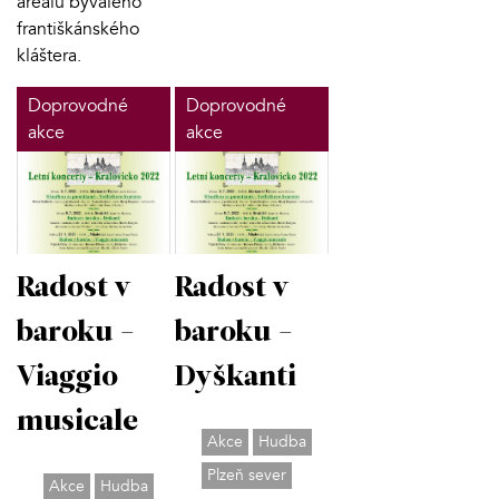
areálu bývalého
františkánského
kláštera.
Doprovodné
Doprovodné
akce
akce
Radost v
Radost v
baroku -
baroku -
Viaggio
Dyškanti
musicale
Akce
Hudba
Plzeň sever
Akce
Hudba