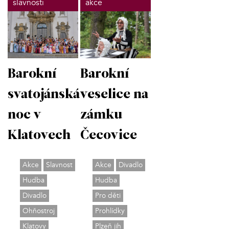
slavnosti
akce
Barokní
Barokní
svatojánská
veselice na
noc v
zámku
Klatovech
Čecovice
Akce
Slavnost
Akce
Divadlo
Hudba
Hudba
Divadlo
Pro děti
Ohňostroj
Prohlídky
Klatovy
Plzeň jih