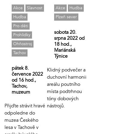
Akce
Slavnost
Akce
Hudba
Hudba
Plzeň sever
Pro děti
sobota 20.
Prohlídky
srpna 2022 od
Ohňostroj
18 hod.,
Mariánská
Tachov
Týnice
pátek 8.
Klidný podvečer a
července 2022
duchovní harmonii
od 16 hod.,
areálu poutního
Tachov,
místa podtrhnou
muzeum
tóny dobových
Přijďte strávit hravé
nástrojů.
odpoledne do
muzea Českého
lesa v Tachově v