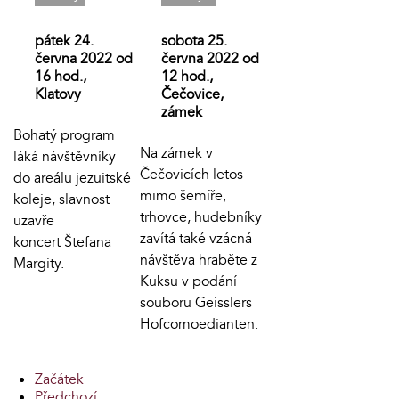
pátek 24.
sobota 25.
června 2022 od
června 2022 od
16 hod.,
12 hod.,
Klatovy
Čečovice,
zámek
Bohatý program
Na zámek v
láká návštěvníky
Čečovicích letos
do areálu jezuitské
mimo šemíře,
koleje, slavnost
trhovce, hudebníky
uzavře
zavítá také vzácná
koncert Štefana
návštěva hraběte z
Margity.
Kuksu v podání
souboru Geisslers
Hofcomoedianten.
Začátek
Předchozí