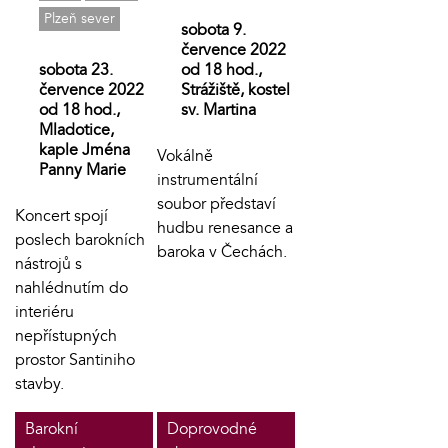
Plzeň sever
sobota 9.
července 2022
sobota 23.
od 18 hod.,
července 2022
Strážiště, kostel
od 18 hod.,
sv. Martina
Mladotice,
kaple Jména
Vokálně
Panny Marie
instrumentální
soubor představí
Koncert spojí
hudbu renesance a
poslech barokních
baroka v Čechách.
nástrojů s
nahlédnutím do
interiéru
nepřístupných
prostor Santiniho
stavby.
Barokní
Doprovodné