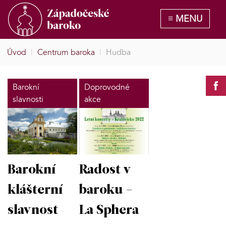
Úvod
|
Centrum baroka
|
Hudba
Barokní
Doprovodné
slavnosti
akce
Barokní
Radost v
klášterní
baroku -
slavnost
La Sphera