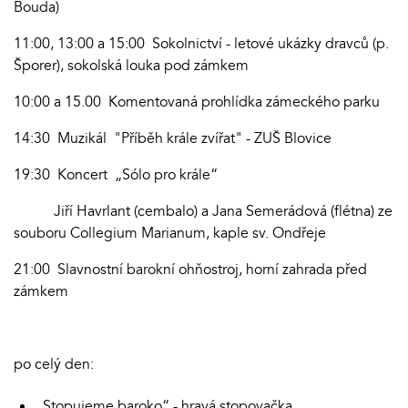
Bouda)
11:00, 13:00 a 15:00 Sokolnictví - letové ukázky dravců (p.
Šporer), sokolská louka pod zámkem
10:00 a 15.00 Komentovaná prohlídka zámeckého parku
14:30 Muzikál "Příběh krále zvířat" - ZUŠ Blovice
19:30 Koncert „Sólo pro krále“
Jiří Havrlant (cembalo) a Jana Semerádová (flétna) ze
souboru Collegium Marianum, kaple sv. Ondřeje
21:00 Slavnostní barokní ohňostroj, horní zahrada před
zámkem
po celý den:
„Stopujeme baroko“ - hravá stopovačka