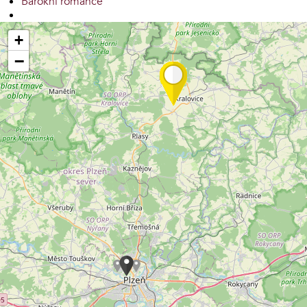
Barokní romance
+
−