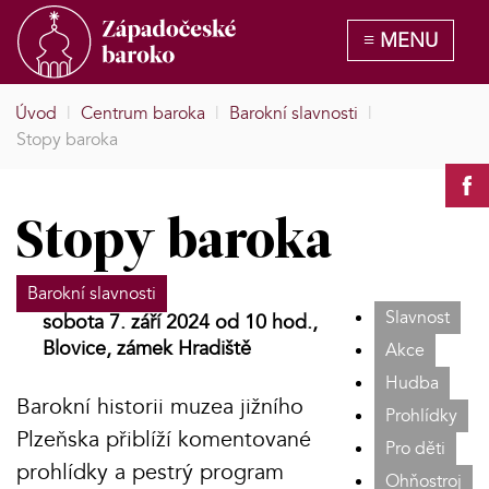
Úvod
|
Centrum baroka
|
Barokní slavnosti
|
Stopy baroka
Stopy baroka
Barokní slavnosti
Slavnost
sobota 7. září 2024 od 10 hod.,
Blovice, zámek Hradiště
Akce
Hudba
Barokní historii muzea jižního
Prohlídky
Plzeňska přiblíží komentované
Pro děti
prohlídky a pestrý program
Ohňostroj