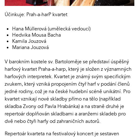
Účinkuje: Prah-a-harP kvartet
Hana Müllerová (umělecká vedoucí)
Hedvika Mousa Bacha
Kamila Jouzová
Mariana Jouzová
V barokním kostele sv. Bartoloměje se představí úspěšný
harfový kvartet Praha-a-harp, který je složen z významných
harfových interpretek. Kvartet je známý svým specifickým
zvukem, který vzniká propojením čtyř harf v podání členů
jedné rodiny, což je na české hudební scéně unikátní. Pro
kvartet vznikají nové skladby přímo na tělo (například
skladba Zvony od Pavla Hrabánka) a na straně druhé je
repertoár doplňován skladbami a aranžemi skladeb pro
dvě nebo čtyři harfy od zahraničních autorů.
Repertoár kvarteta na festivalový koncert je sestaven