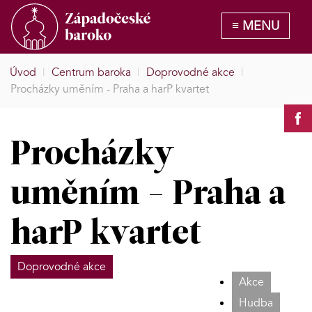
Úvod
|
Centrum baroka
|
Doprovodné akce
|
Procházky uměním - Praha a harP kvartet
Procházky
uměním - Praha a
harP kvartet
Doprovodné akce
Akce
Hudba