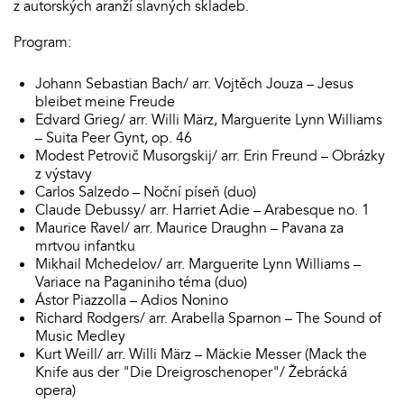
z autorských aranží slavných skladeb.
Program:
Johann Sebastian Bach/ arr. Vojtěch Jouza – Jesus
bleibet meine Freude
Edvard Grieg/ arr. Willi März, Marguerite Lynn Williams
– Suita Peer Gynt, op. 46
Modest Petrovič Musorgskij/ arr. Erin Freund – Obrázky
z výstavy
Carlos Salzedo – Noční píseň (duo)
Claude Debussy/ arr. Harriet Adie – Arabesque no. 1
Maurice Ravel/ arr. Maurice Draughn – Pavana za
mrtvou infantku
Mikhail Mchedelov/ arr. Marguerite Lynn Williams –
Variace na Paganiniho téma (duo)
Ástor Piazzolla – Adios Nonino
Richard Rodgers/ arr. Arabella Sparnon – The Sound of
Music Medley
Kurt Weill/ arr. Willi März – Mäckie Messer (Mack the
Knife aus der "Die Dreigroschenoper"/ Žebrácká
opera)