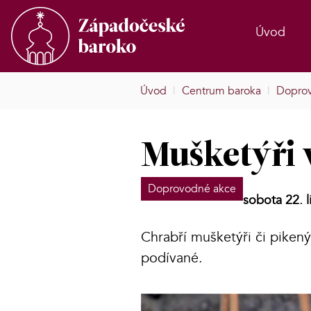
Úvod
Úvod
|
Centrum baroka
|
Dopro
Mušketýři 
Doprovodné akce
sobota 22. 
Chrabří mušketýři či pikený
podívané.