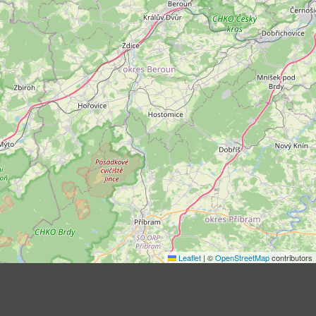
Leaflet
|
©
OpenStreetMap
contributors