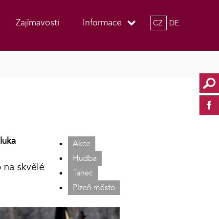
Zajímavosti
Informace
CZ
DE
oluka
Akce
Hudba
b na skvělé
Tanec
Plzeň město