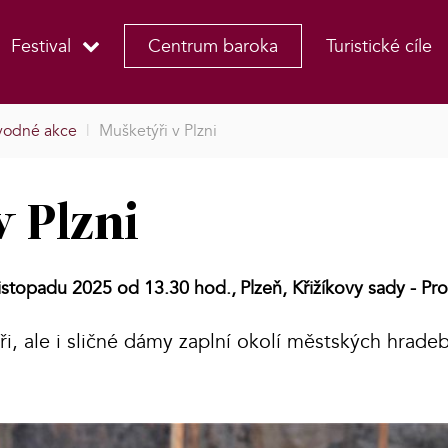
Festival
Centrum baroka
Turistické cíle
vodné akce
|
Mušketýři v Plzni
v Plzni
listopadu 2025 od 13.30 hod.,
Plzeň, Křižíkovy sady - Pr
ři, ale i sličné dámy zaplní okolí městských hrade