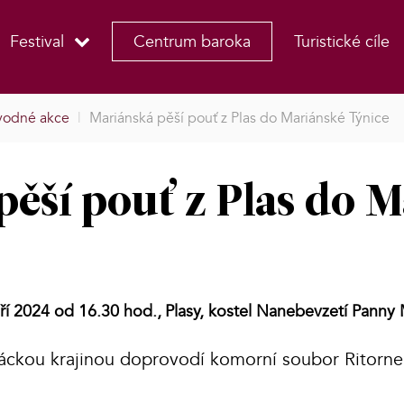
Festival
Centrum baroka
Turistické cíle
vodné akce
|
Mariánská pěší pouť z Plas do Mariánské Týnice
pěší pouť z Plas do 
ří 2024 od 16.30 hod.,
Plasy, kostel Nanebevzetí Panny 
iáckou krajinou doprovodí komorní soubor Ritornel