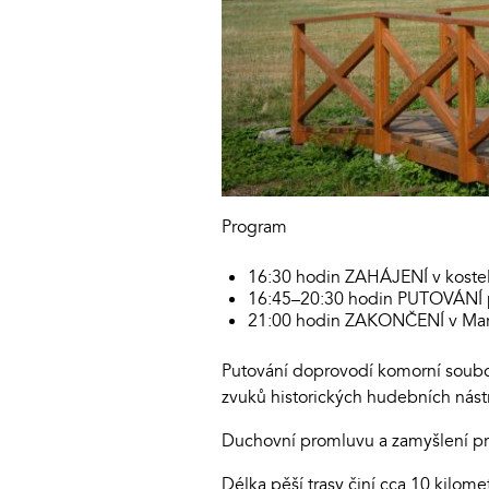
Program
16:30 hodin ZAHÁJENÍ v kostel
16:45–20:30 hodin PUTOVÁNÍ po
21:00 hodin ZAKONČENÍ v Mari
Putování doprovodí komorní soubo
zvuků historických hudebních nást
Duchovní promluvu a zamyšlení pr
Délka pěší trasy činí cca 10 kilome