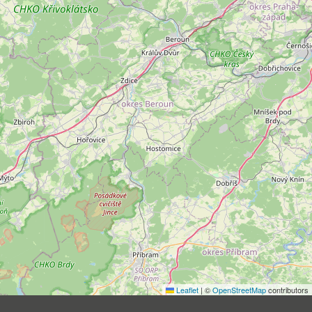
Leaflet
|
©
OpenStreetMap
contributors