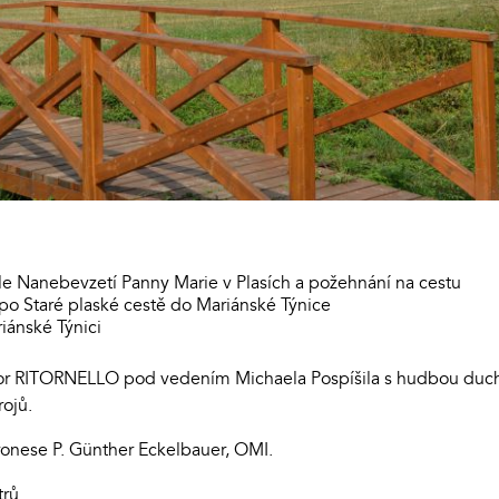
e Nanebevzetí Panny Marie v Plasích a požehnání na cestu
 Staré plaské cestě do Mariánské Týnice
ánské Týnici
r RITORNELLO pod vedením Michaela Pospíšila s hudbou ducho
rojů.
onese P. Günther Eckelbauer, OMI.
trů.