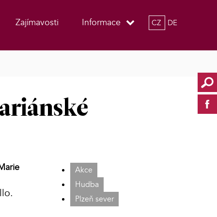
Zajímavosti
Informace
CZ
DE
Mariánské
Marie
Akce
Hudba
lo.
Plzeň sever