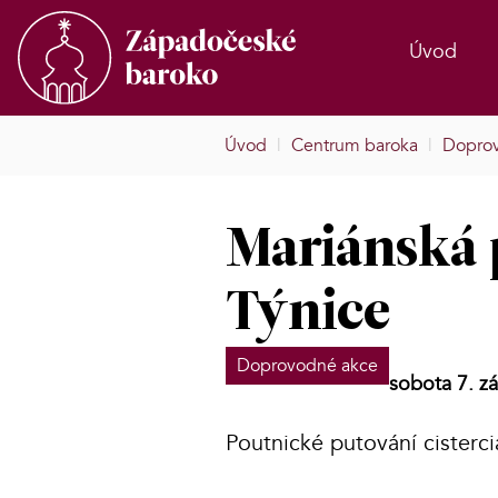
Úvod
Úvod
|
Centrum baroka
|
Dopro
Mariánská 
Týnice
Doprovodné akce
sobota 7. zá
Poutnické putování cisterc