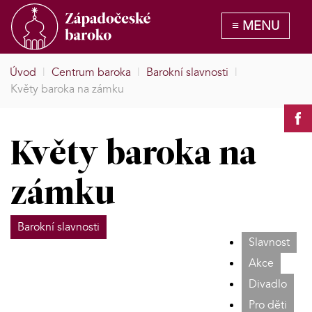
Úvod
|
Centrum baroka
|
Barokní slavnosti
|
Květy baroka na zámku
Květy baroka na
zámku
Barokní slavnosti
Slavnost
Akce
Divadlo
Pro děti