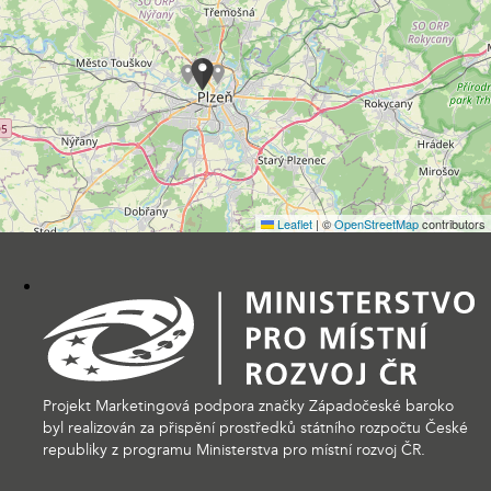
Leaflet
|
©
OpenStreetMap
contributors
Projekt Marketingová podpora značky Západočeské baroko
byl realizován za přispění prostředků státního rozpočtu České
republiky z programu Ministerstva pro místní rozvoj ČR.