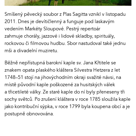
Smíšený pěvecký soubor z Plas Sagitta vznikl v listopadu
2011. Dnes je devítičlenný a funguje pod laskavým
vedením Markéty Sloupové. Pestrý repertoár
zahrnuje chorály, jazzové i lidové skladby, spirituály,
rockovou či filmovou hudbu. Sbor nastudoval také jednu
mši a divadelní muziretu.
Běžně nepřístupná barokní kaple sv. Jana Křtitele se
znakem opata plaského kláštera Silvestra Hetzera z let
1748–51 stojí na jihovýchodním okraji svažité návsi, na
místě původní kaple poškozené za husitských válek
a třicetileté války. Ze staré kaple do ní byly přeneseny tři
sochy světců. Po zrušení kláštera v roce 1785 sloužila kaple
jako kontribuční sýpka, v roce 1799 byla koupena obcí a je
postupně obnovována.