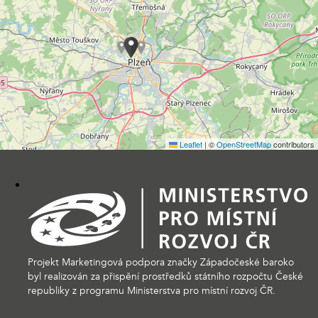
Leaflet
|
©
OpenStreetMap
contributors
Projekt Marketingová podpora značky Západočeské baroko
byl realizován za přispění prostředků státního rozpočtu České
republiky z programu Ministerstva pro místní rozvoj ČR.