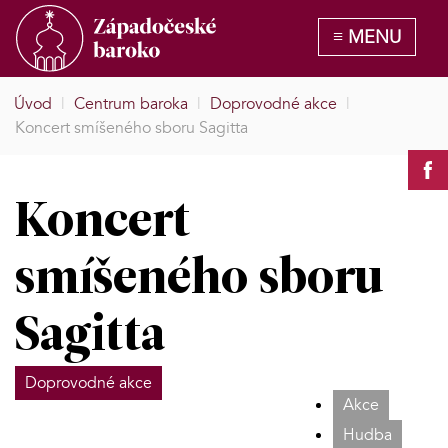
Úvod
|
Centrum baroka
|
Doprovodné akce
|
Koncert smíšeného sboru Sagitta
Koncert
smíšeného sboru
Sagitta
Doprovodné akce
Akce
Hudba