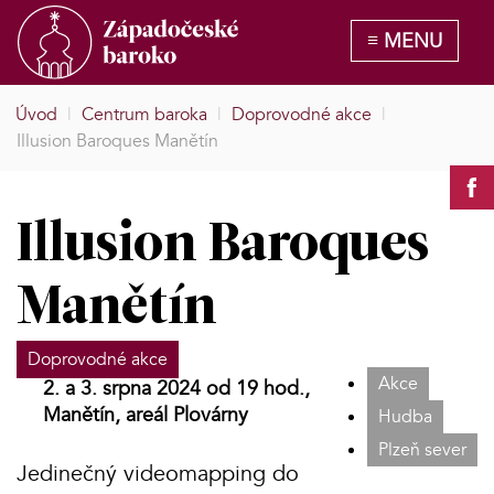
Úvod
|
Centrum baroka
|
Doprovodné akce
|
Illusion Baroques Manětín
Illusion Baroques
Manětín
Doprovodné akce
Akce
2. a 3. srpna 2024 od 19 hod.,
Manětín, areál Plovárny
Hudba
Plzeň sever
Jedinečný videomapping do