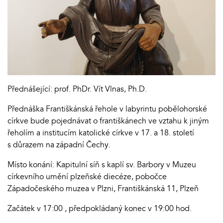
Přednášející: prof. PhDr. Vít Vlnas, Ph.D.
Přednáška Františkánská řehole v labyrintu pobělohorské
církve bude pojednávat o františkánech ve vztahu k jiným
řeholím a institucím katolické církve v 17. a 18. století
s důrazem na západní Čechy.
Místo konání: Kapitulní síň s kaplí sv. Barbory v Muzeu
církevního umění plzeňské diecéze, pobočce
Západočeského muzea v Plzni, Františkánská 11, Plzeň
Začátek v 17:00 , předpokládaný konec v 19:00 hod.