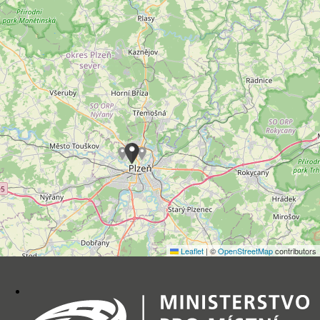
Leaflet
|
©
OpenStreetMap
contributors