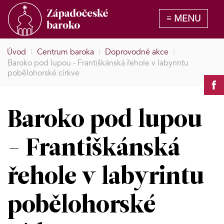
Úvod
|
Centrum baroka
|
Doprovodné akce
|
Baroko pod lupou - Františkánská řehole v labyrintu
pobělohorské církve
Baroko pod lupou
- Františkánská
řehole v labyrintu
pobělohorské