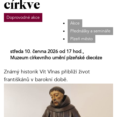
církve
Doprovodné akce
Akce
Přednášky a semináře
Plzeň město
středa 10. června 2026 od 17 hod.,
Muzeum církevního umění plzeňské diecéze
Známý historik Vít Vlnas přiblíží život
františkánů v barokní době.