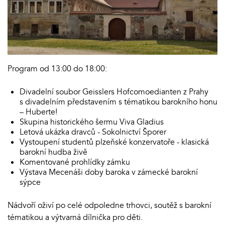
Program od 13:00 do 18:00:
Divadelní soubor Geisslers Hofcomoedianten z Prahy
s divadelním představením s tématikou barokního honu
– Huberte!
Skupina historického šermu Viva Gladius
Letová ukázka dravců - Sokolnictví Šporer
Vystoupení studentů plzeňské konzervatoře - klasická
barokní hudba živě
Komentované prohlídky zámku
Výstava Mecenáši doby baroka v zámecké barokní
sýpce
Nádvoří oživí po celé odpoledne trhovci, soutěž s barokní
tématikou a výtvarná dílnička pro děti.