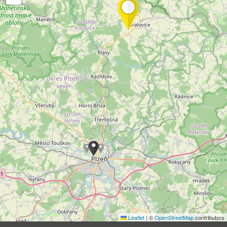
Leaflet
|
©
OpenStreetMap
contributors