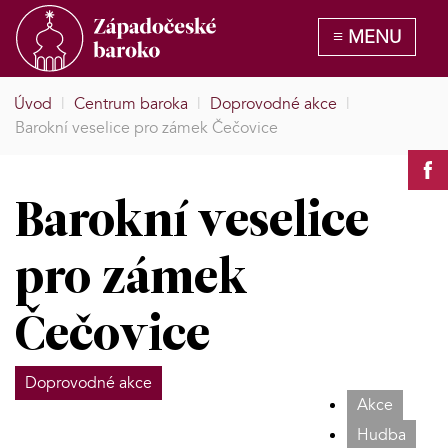
Úvod
|
Centrum baroka
|
Doprovodné akce
|
Barokní veselice pro zámek Čečovice
Barokní veselice
pro zámek
Čečovice
Doprovodné akce
Akce
Hudba