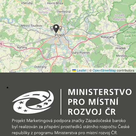
Leaflet
|
©
OpenStreetMap
contributors
Projekt Marketingová podpora značky Západočeské baroko
byl realizován za přispění prostředků státního rozpočtu České
republiky z programu Ministerstva pro místní rozvoj ČR.