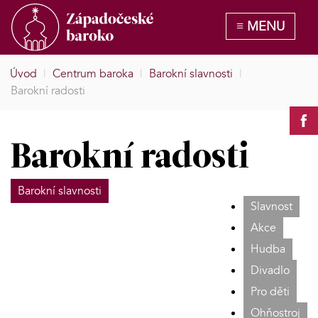
Úvod
|
Centrum baroka
|
Barokní slavnosti
|
Barokní radosti
Barokní radosti
Barokní slavnosti
Slavnost
Akce
Hudba
Divadlo
Pro děti
Ohňostroj