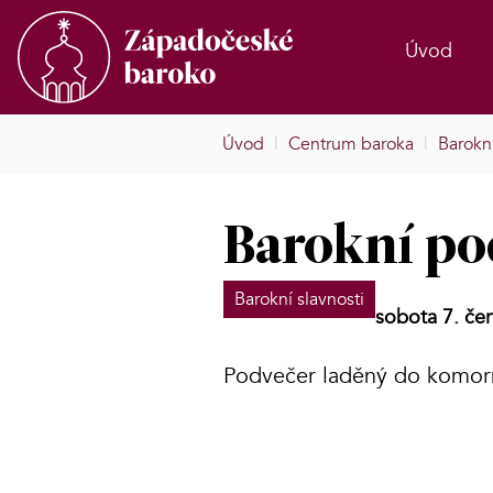
Úvod
Úvod
|
Centrum baroka
|
Barokní
Barokní po
Barokní slavnosti
sobota 7. če
Podvečer laděný do komorn