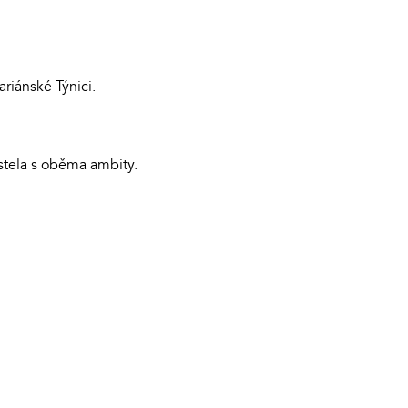
riánské Týnici.
stela s oběma ambity.