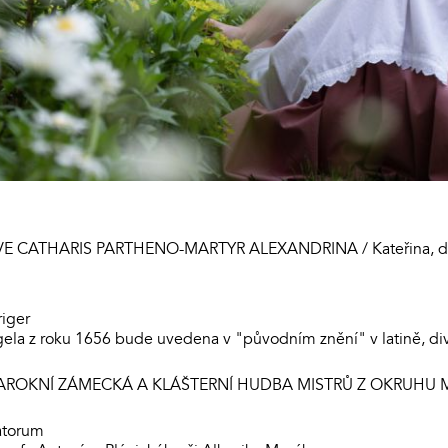
SIVE CATHARIS PARTHENO-MARTYR ALEXANDRINA / Kateřina, dce
riger
gela z roku 1656 bude uvedena v "původním znění" v latině, div
 - BAROKNÍ ZÁMECKÁ A KLÁŠTERNÍ HUDBA MISTRŮ Z OKRUHU
ratorum