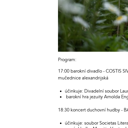
Program:
17:00 barokní divadlo - COSTIS 
mučednice alexandrijská
účinkuje: Divadelní soubor Lau
barokní hra jezuity Arnolda En
18:30 koncert duchovní hudby
účinkuje: soubor Societas Lite