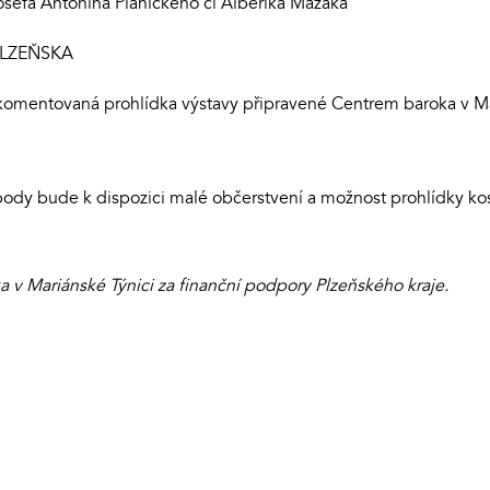
Josefa Antonína Plánického či Alberika Mazáka
PLZEŇSKA
 komentovaná prohlídka výstavy připravené Centrem baroka v Ma
ody bude k dispozici malé občerstvení a možnost prohlídky ko
v Mariánské Týnici za finanční podpory Plzeňského kraje.