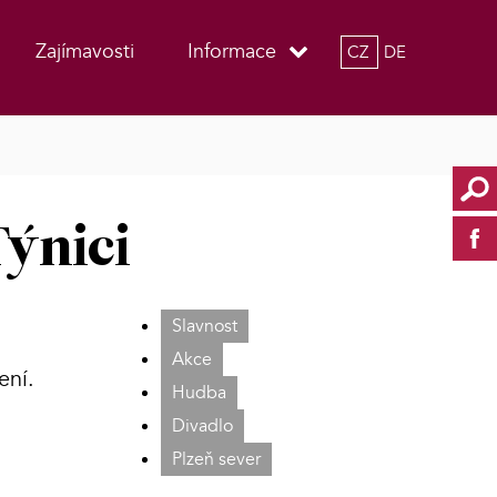
Zajímavosti
Informace
CZ
DE
Týnici
Slavnost
Akce
ení.
Hudba
Divadlo
Plzeň sever