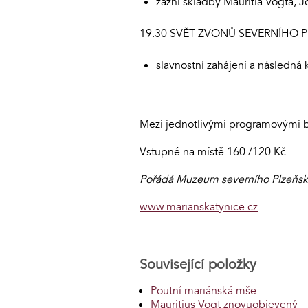
zazní skladby Mauritia Vogta, 
19:30 SVĚT ZVONŮ SEVERNÍHO 
slavnostní zahájení a následná
Mezi jednotlivými programovými b
Vstupné na místě 160 /120 Kč
Pořádá Muzeum severního Plzeňska 
www.marianskatynice.cz
Související položky
Poutní mariánská mše
Mauritius Vogt znovuobjevený