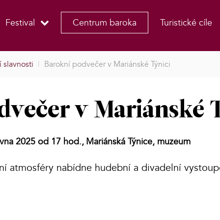
Festival
Centrum baroka
Turistické cíle
 slavnosti
|
Barokní podvečer v Mariánské Týnici
dvečer v Mariánské 
rvna 2025 od 17 hod.,
Mariánská Týnice, muzeum
í atmosféry nabídne hudební a divadelní vystoup