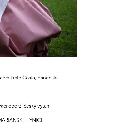
ra krále Costa, panenská
áci obdrží český výtah
 MARIÁNSKÉ TÝNICE