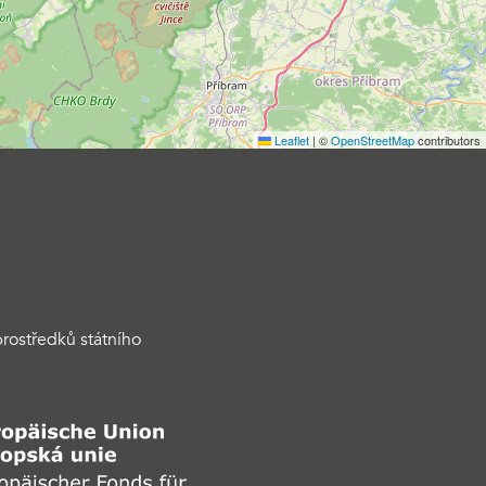
Leaflet
|
©
OpenStreetMap
contributors
rostředků státního