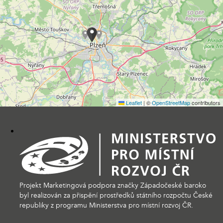
Leaflet
|
©
OpenStreetMap
contributors
Projekt Marketingová podpora značky Západočeské baroko
byl realizován za přispění prostředků státního rozpočtu České
republiky z programu Ministerstva pro místní rozvoj ČR.