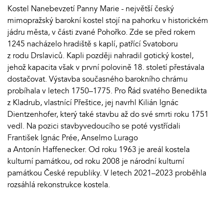
Kostel Nanebevzetí Panny Marie - největší český
mimopražský barokní kostel stojí na pahorku v historickém
jádru města, v části zvané Pohořko. Zde se před rokem
1245 nacházelo hradiště s kaplí, patřící Svatoboru
z rodu Drslaviců. Kapli později nahradil gotický kostel,
jehož kapacita však v první polovině 18. století přestávala
dostačovat. Výstavba současného barokního chrámu
probíhala v letech 1750–1775. Pro Řád svatého Benedikta
z Kladrub, vlastnící Přeštice, jej navrhl Kilián Ignác
Dientzenhofer, který také stavbu až do své smrti roku 1751
vedl. Na pozici stavbyvedoucího se poté vystřídali
František Ignác Prée, Anselmo Lurago
a Antonín Haffenecker. Od roku 1963 je areál kostela
kulturní památkou, od roku 2008 je národní kulturní
památkou České republiky. V letech 2021–2023 proběhla
rozsáhlá rekonstrukce kostela.