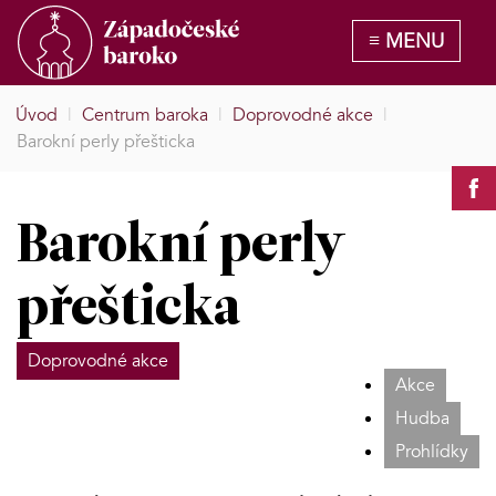
Úvod
|
Centrum baroka
|
Doprovodné akce
|
Barokní perly přešticka
Barokní perly
přešticka
Doprovodné akce
Akce
Hudba
Prohlídky