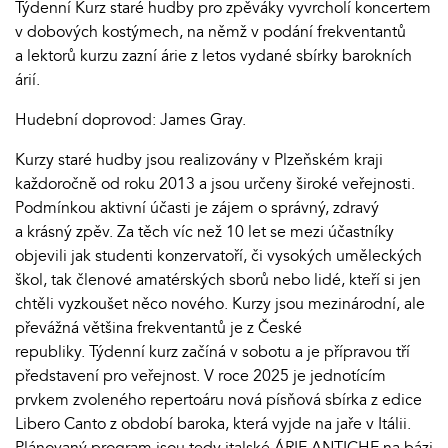
Týdenní Kurz staré hudby pro zpěváky vyvrcholí koncertem
v dobových kostýmech, na němž v podání frekventantů
a lektorů kurzu zazní árie z letos vydané sbírky barokních
árií.
Hudební doprovod: James Gray.
Kurzy staré hudby jsou realizovány v Plzeňském kraji
každoročně od roku 2013 a jsou určeny široké veřejnosti.
Podmínkou aktivní účasti je zájem o správný, zdravý
a krásný zpěv. Za těch víc než 10 let se mezi účastníky
objevili jak studenti konzervatoří, či vysokých uměleckých
škol, tak členové amatérských sborů nebo lidé, kteří si jen
chtěli vyzkoušet něco nového. Kurzy jsou mezinárodní, ale
převážná většina frekventantů je z České
republiky. Týdenní kurz začíná v sobotu a je přípravou tří
představení pro veřejnost. V roce 2025 je jednotícím
prvkem zvoleného repertoáru nová písňová sbírka z edice
Libero Canto z období baroka, která vyjde na jaře v Itálii.
Plánovaný program jsou tedy italské ÁRIE ANTICHE na bázi