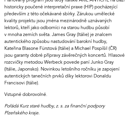
historicky poučené interpretační praxe (HIP) pocházející
především z této očekávané sbírky. Zárukou umělecké
kvality projektu jsou jména mezinárodně uznávaných
lektorů, kteří jako odborníci na starou hudbu působí
v mnoha zemích světa. James Gray (Itálie) je znalcem
autentického způsobu nastudování barokní hudby,
Kateřina Blasone Fürstová (Itálie) a Michael Pospíšil (ČR)
jsou garanty dobré přípravy závěrečných koncertů. Hlasové
rozcvičky metodou Werbeck povede paní Junko Gray
(Itálie, Japonsko). Novinkou letošního ročníku je zapojení
autentických tanečních prvků díky lektorovi Donaldu
Francisovi (Itálie).
Vstupné dobrovolné.
Pořádá Kurz staré hudby, z. s. za finanční podpory
Plzeňského kraje.