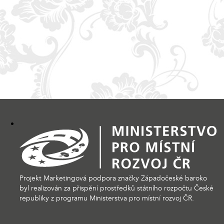
Projekt Marketingová podpora značky Západočeské baroko
byl realizován za přispění prostředků státního rozpočtu České
republiky z programu Ministerstva pro místní rozvoj ČR.