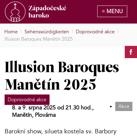
Home
|
Sehenswürdigkeiten
|
Doprovodné akce
|
Illusion Baroques Manětín 2025
Illusion Baroques
Manětín 2025
Doprovodné akce
Akce
8. a 9. srpna 2025 od 21.30 hod.,
Manětín, Plovárna
Barokní show, silueta kostela sv. Barbory