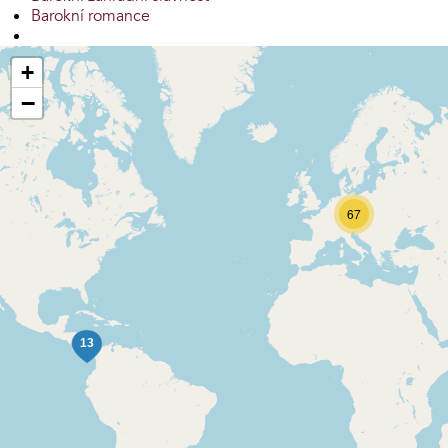
Barokní romance
+
−
67