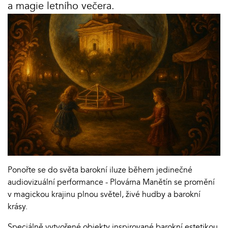
a magie letního večera.
Ponořte se do světa barokní iluze během jedinečné
audiovizuální performance - Plovárna Manětín se promění
v magickou krajinu plnou světel, živé hudby a barokní
krásy.
Speciálně vytvořené objekty inspirované barokní estetikou