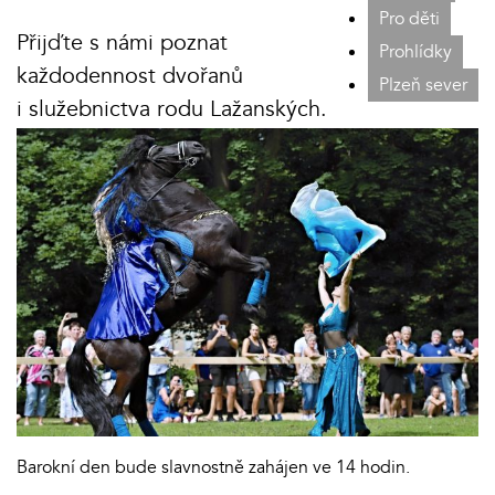
Pro děti
Přijďte s námi poznat
Prohlídky
každodennost dvořanů
Plzeň sever
i služebnictva rodu Lažanských.
Barokní den bude slavnostně zahájen ve 14 hodin.