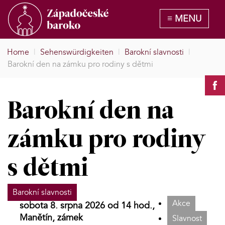
Home
|
Sehenswürdigkeiten
|
Barokní slavnosti
|
Barokní den na zámku pro rodiny s dětmi
Barokní den na
zámku pro rodiny
s dětmi
Barokní slavnosti
Akce
sobota 8. srpna 2026 od 14 hod.,
Manětín, zámek
Slavnost