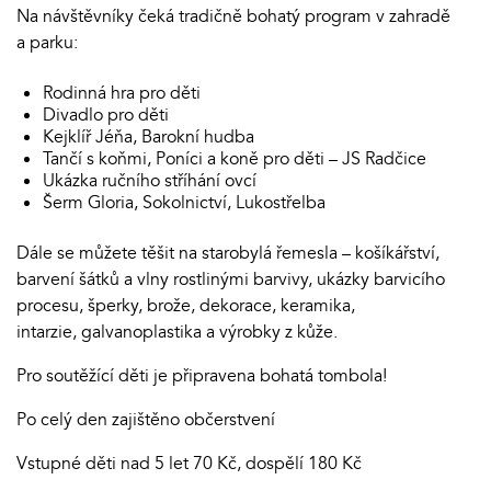
Na návštěvníky čeká tradičně bohatý program v zahradě
a parku:
Rodinná hra pro děti
Divadlo pro děti
Kejklíř Jéňa, Barokní hudba
Tančí s koňmi, Poníci a koně pro děti – JS Radčice
Ukázka ručního stříhání ovcí
Šerm Gloria, Sokolnictví, Lukostřelba
Dále se můžete těšit na starobylá řemesla – košíkářství,
barvení šátků a vlny rostlinými barvivy, ukázky barvicího
procesu, šperky, brože, dekorace, keramika,
intarzie, galvanoplastika a výrobky z kůže.
Pro soutěžící děti je připravena bohatá tombola!
Po celý den zajištěno občerstvení
Vstupné děti nad 5 let 70 Kč, dospělí 180 Kč