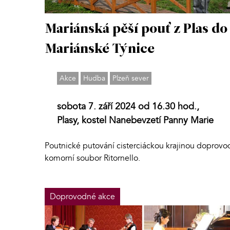
Mariánská pěší pouť z Plas do
Mariánské Týnice
Akce
Hudba
Plzeň sever
sobota 7. září 2024 od 16.30 hod.,
Plasy, kostel Nanebevzetí Panny Marie
Poutnické putování cisterciáckou krajinou doprovo
komorní soubor Ritornello.
Doprovodné akce