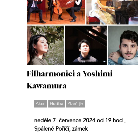
Filharmonici a Yoshimi
Kawamura
Akce
Hudba
Plzeň jih
neděle 7. července 2024 od 19 hod.,
Spálené Poříčí, zámek