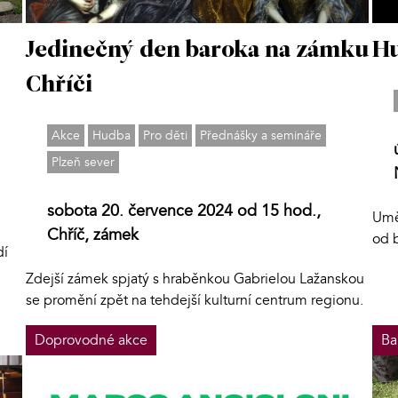
Jedinečný den baroka na zámku
Hu
Chříči
Akce
Hudba
Pro děti
Přednášky a semináře
Plzeň sever
sobota 20. července 2024 od 15 hod.,
Uměl
Chříč, zámek
od 
dí
Zdejší zámek spjatý s hraběnkou Gabrielou Lažanskou
se promění zpět na tehdejší kulturní centrum regionu.
Doprovodné akce
Ba