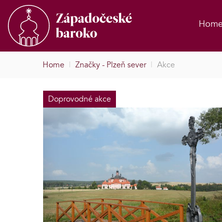
Hom
Home
|
Značky - Plzeň sever
|
Akce
Doprovodné akce