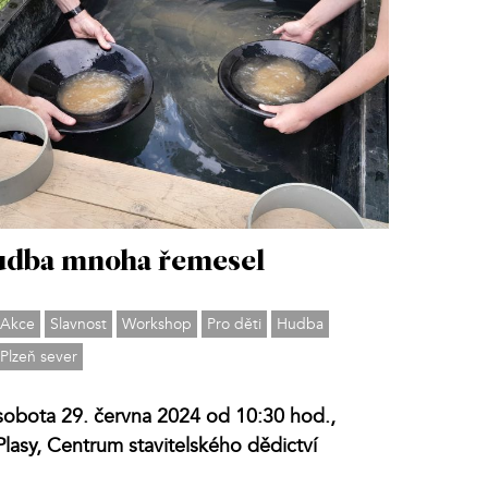
dba mnoha řemesel
Akce
Slavnost
Workshop
Pro děti
Hudba
Plzeň sever
sobota 29. června 2024 od 10:30 hod.,
Plasy, Centrum stavitelského dědictví