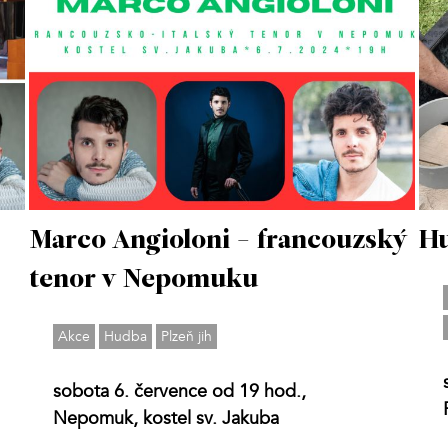
Marco Angioloni - francouzský
Hu
tenor v Nepomuku
Akce
Hudba
Plzeň jih
sobota 6. července od 19 hod.,
Nepomuk, kostel sv. Jakuba