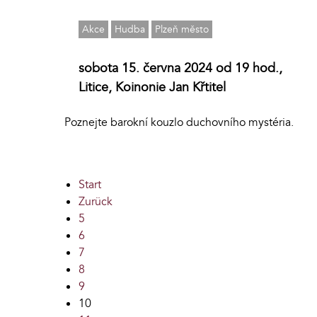
Akce
Hudba
Plzeň město
sobota 15. června 2024 od 19 hod.,
Litice, Koinonie Jan Křtitel
Poznejte barokní kouzlo duchovního mystéria.
Start
Zurück
5
6
7
8
9
10