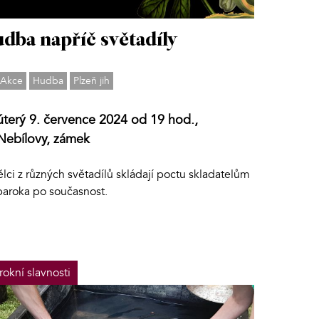
dba napříč světadíly
Akce
Hudba
Plzeň jih
úterý 9. července 2024 od 19 hod.,
Nebílovy, zámek
ci z různých světadílů skládají poctu skladatelům
baroka po současnost.
rokní slavnosti