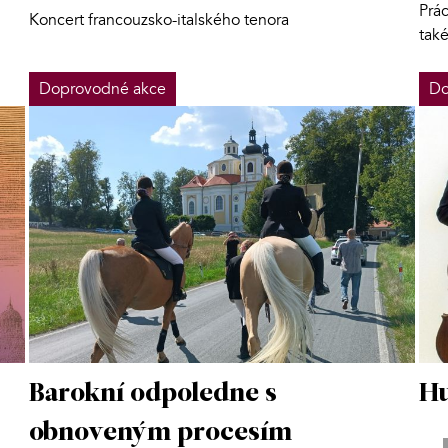
Prác
Koncert francouzsko-italského tenora
tak
Doprovodné akce
Do
Barokní odpoledne s
Hu
obnoveným procesím