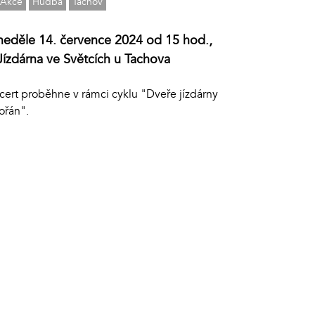
Akce
Hudba
Tachov
neděle 14. července 2024 od 15 hod.,
Jízdárna ve Světcích u Tachova
cert proběhne v rámci cyklu "Dveře jízdárny
ořán".