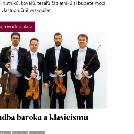
i hutníků, kovářů, tesařů či zlatníků si budete moci
é vlastnoručně vyzkoušet.
provodné akce
dba baroka a klasicismu