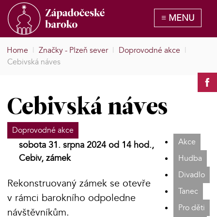
Home
|
Značky - Plzeň sever
|
Doprovodné akce
|
Cebivská náves
Cebivská náves
Doprovodné akce
Akce
sobota 31. srpna 2024 od 14 hod.,
Cebiv, zámek
Hudba
Divadlo
Rekonstruovaný zámek se otevře
Tanec
v rámci barokního odpoledne
Pro děti
návštěvníkům.