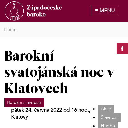
Home
Barokní
svatojánská noc v
Klatovech
Barokní slavnosti
Akce
pátek 24. června 2022 od 16 hod.,
Klatovy
Slavnost
Hudba