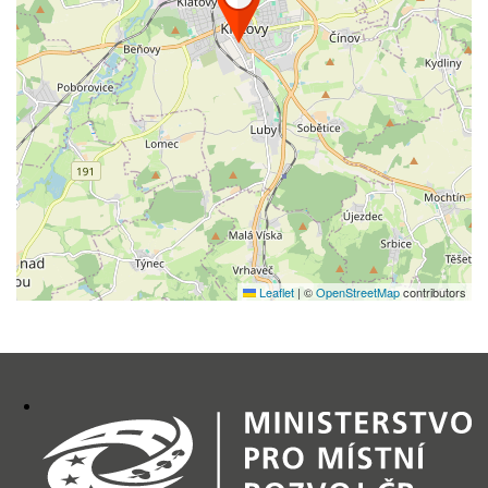
Leaflet
|
©
OpenStreetMap
contributors