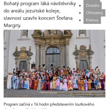
Bohatý program láká návštěvníky
Divadlo
do areálu jezuitské koleje,
Ohňostroj
slavnost uzavře koncert Štefana
Klatovy
Margity.
Program začíná v 16 hodin představením loutkového