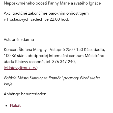
Neposkvrněného početí Panny Marie a svatého Ignáce
Akci tradičně zakončíme barokním ohňostrojem
v Hostašových sadech ve 22:00 hod.
Vstupné: zdarma
Koncert Štefana Margity - Vstupné 250 / 150 Kč sedadlo,
100 Kč stání, předprodej Informační centrum Městského
úřadu Klatovy (osobně, tel. 376 347 240,
icklatovy@mukt.cz
).
Pořádá Město Klatovy za finanční podpory Plzeňského
kraje.
Anhänge herunterladen
Plakát