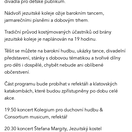
divadla pro dětské publikum.
Nádvoří jezuitské koleje ožije barokním tancem,
jarmarečními písněmi a dobovým trhem.
Tradiční průvod kostýmovaných účastníků od brány
jezuitské koleje je naplánován na 19 hodinu.
Těšit se můžete na barokní hudbu, ukázky tance, divadelní
představení, stánky s dobovou tématikou a tvořivé dílny
pro děti i dospělé, chybět nebude ani oblíbené
občerstvení.
Část programu bude probíhat v refektáři a klatovských
katakombách, které budou zpřístupněny po dobu celé
akce.
19:50 koncert Kolegium pro duchovní hudbu &
Consortium musicum, refektář
20:30 koncert Štefana Margity, Jezuitský kostel