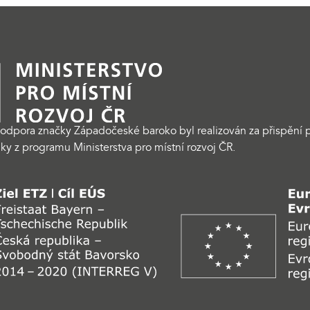
odpora značky Západočeské baroko byl realizován za přispění p
ky z programu Ministerstva pro místní rozvoj ČR.