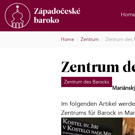
Hom
Home
|
Zentrum
|
Zentrum des B
Zentrum de
Zentrum des Barocks
Mariánský
Im folgenden Artikel werd
Zentrums für Barock in Mari