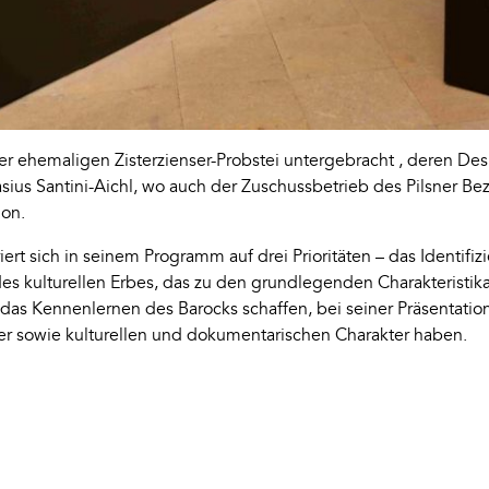
ner ehemaligen Zisterzienser-Probstei untergebracht , deren De
sius Santini-Aichl, wo auch der Zuschussbetrieb des Pilsner Be
ion.
rt sich in seinem Programm auf drei Prioritäten – das Identifizi
des kulturellen Erbes, das zu den grundlegenden Charakterist
 das Kennenlernen des Barocks schaffen, bei seiner Präsentatio
ter sowie kulturellen und dokumentarischen Charakter haben.