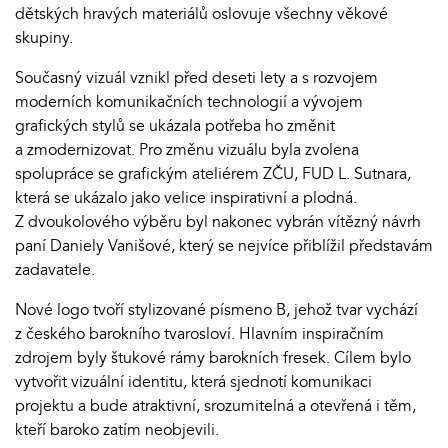
dětských hravých materiálů oslovuje všechny věkové
skupiny.
Současný vizuál vznikl před deseti lety a s rozvojem
moderních komunikačních technologií a vývojem
grafických stylů se ukázala potřeba ho změnit
a zmodernizovat. Pro změnu vizuálu byla zvolena
spolupráce se grafickým ateliérem ZČU, FUD L. Sutnara,
která se ukázalo jako velice inspirativní a plodná.
Z dvoukolového výběru byl nakonec vybrán vítězný návrh
paní Daniely Vanišové, který se nejvíce přiblížil představám
zadavatele.
Nové logo tvoří stylizované písmeno B, jehož tvar vychází
z českého barokního tvarosloví. Hlavním inspiračním
zdrojem byly štukové rámy barokních fresek. Cílem bylo
vytvořit vizuální identitu, která sjednotí komunikaci
projektu a bude atraktivní, srozumitelná a otevřená i těm,
kteří baroko zatím neobjevili.