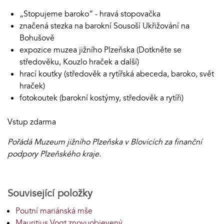
„Stopujeme baroko“ - hravá stopovačka
značená stezka na barokní Sousoší Ukřižování na
Bohušově
expozice muzea jižního Plzeňska (Dotkněte se
středověku, Kouzlo hraček a další)
hrací koutky (středověk a rytířská abeceda, baroko, svět
hraček)
fotokoutek (barokní kostýmy, středověk a rytíři)
Vstup zdarma
Pořádá Muzeum jižního Plzeňska v Blovicích za finanční
podpory Plzeňského kraje.
Související položky
Poutní mariánská mše
Mauritius Vogt znovuobjevený