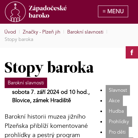
Úvod
|
Značky - Plzeň jih
|
Barokní slavnosti
|
Stopy baroka
Stopy baroka
Barokní slavnosti
Slavnost
sobota 7. září 2024 od 10 hod.,
Blovice, zámek Hradiště
Akce
Hudba
Barokní historii muzea jižního
Prohlídky
Plzeňska přiblíží komentované
Pro děti
prohlídky a pestrý program