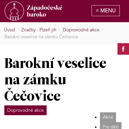
Úvod
|
Značky - Plzeň jih
|
Doprovodné akce
|
Barokní veselice na zámku Čečovice
Barokní veselice
na zámku
Čečovice
Doprovodné akce
Akce
Pro děti