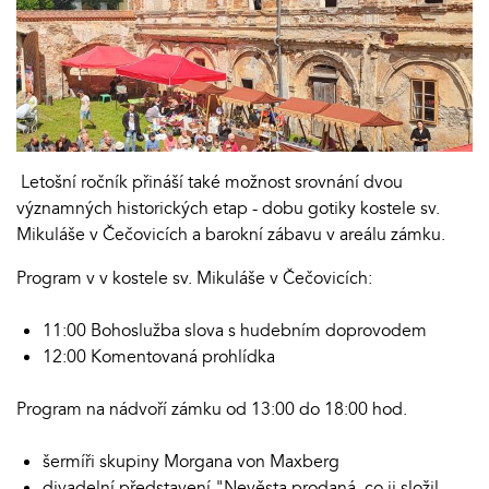
Letošní ročník přináší také možnost srovnání dvou
významných historických etap - dobu gotiky kostele sv.
Mikuláše v Čečovicích a barokní zábavu v areálu zámku.
Program v v kostele sv. Mikuláše v Čečovicích:
11:00 Bohoslužba slova s hudebním doprovodem
12:00 Komentovaná prohlídka
Program na nádvoří zámku od 13:00 do 18:00 hod.
šermíři skupiny Morgana von Maxberg
divadelní představení "Nevěsta prodaná, co ji složil