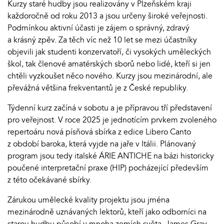
Kurzy staré hudby jsou realizovány v Plzeňském kraji
každoročně od roku 2013 a jsou určeny široké veřejnosti.
Podmínkou aktivní účasti je zájem o správný, zdravý
a krásný zpěv. Za těch víc než 10 let se mezi účastníky
objevili jak studenti konzervatoří, či vysokých uměleckých
škol, tak členové amatérských sborů nebo lidé, kteří si jen
chtěli vyzkoušet něco nového. Kurzy jsou mezinárodní, ale
převážná většina frekventantů je z České republiky.
Týdenní kurz začíná v sobotu a je přípravou tří představení
pro veřejnost. V roce 2025 je jednotícím prvkem zvoleného
repertoáru nová písňová sbírka z edice Libero Canto
z období baroka, která vyjde na jaře v Itálii. Plánovaný
program jsou tedy italské ÁRIE ANTICHE na bázi historicky
poučené interpretační praxe (HIP) pocházející především
z této očekávané sbírky.
Zárukou umělecké kvality projektu jsou jména
mezinárodně uznávaných lektorů, kteří jako odborníci na
starou hudbu působí v mnoha zemích světa. James Gray