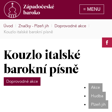
Úvod
|
Značky - Plzeň jih
|
Doprovodné akce
|
Kouzlo italské barokní písně
Kouzlo italské
barokní písně
Doprovodné akce
Akce
Hudba
Plzeň jih