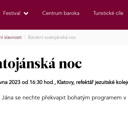
Festival
Centrum baroka
Turistické cíle
í slavnosti
|
Barokní svatojánská noc
atojánská noc
rvna 2023 od 16:30 hod.,
Klatovy, refektář jezuitské kolej
 Jána se nechte překvapit bohatým programem v 