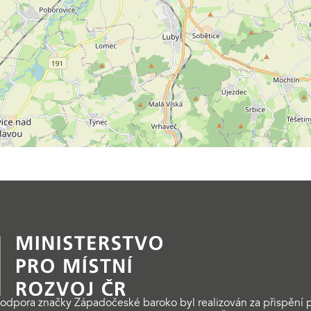
odpora značky Západočeské baroko byl realizován za přispění p