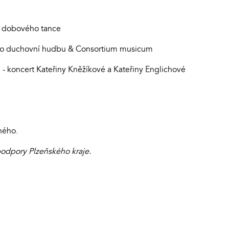
a dobového tance
pro duchovní hudbu & Consortium musicum
 - koncert Kateřiny Kněžíkové a Kateřiny Englichové
ného.
podpory Plzeňského kraje.