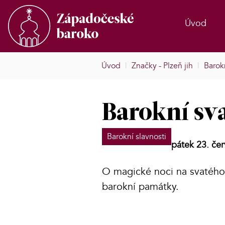
Úvod
Úvod
|
Značky - Plzeň jih
|
Barokn
Barokní sv
Barokní slavnosti
pátek 23. če
O magické noci na svatého
barokní památky.