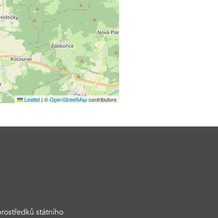
Leaflet
|
©
OpenStreetMap
contributors
rostředků státního