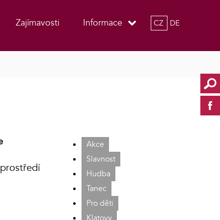
Zajímavosti
Informace
CZ
DE
e
Akce
Slavnost
prostředí
Hudba
Tanec
Pro děti
Klatovy