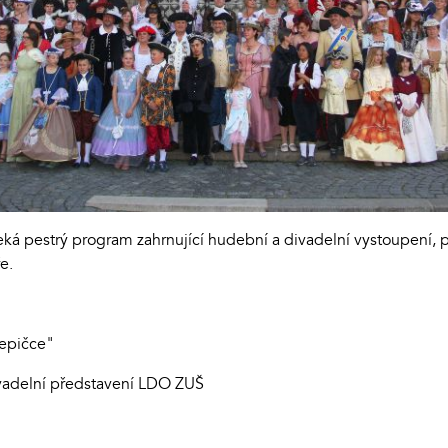
ká pestrý program zahrnující hudební a divadelní vystoupení, 
ře.
lepičce"
divadelní představení LDO ZUŠ