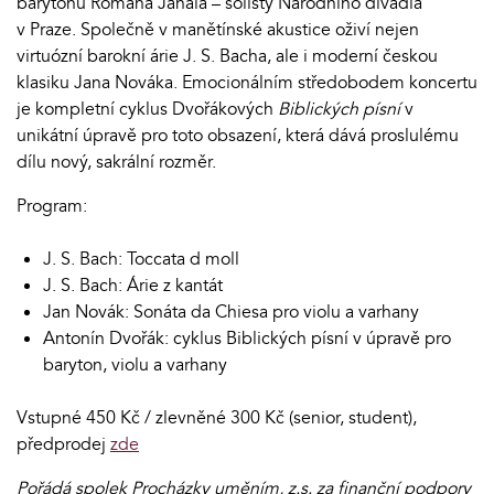
barytonu Romana Janála – sólisty Národního divadla
v Praze. Společně v manětínské akustice oživí nejen
virtuózní barokní árie J. S. Bacha, ale i moderní českou
klasiku Jana Nováka. Emocionálním středobodem koncertu
je kompletní cyklus Dvořákových
Biblických písní
v
unikátní úpravě pro toto obsazení, která dává proslulému
dílu nový, sakrální rozměr.
Program:
J. S. Bach: Toccata d moll
J. S. Bach: Árie z kantát
Jan Novák: Sonáta da Chiesa pro violu a varhany
Antonín Dvořák: cyklus Biblických písní v úpravě pro
baryton, violu a varhany
Vstupné 450 Kč / zlevněné 300 Kč (senior, student),
předprodej
zde
Pořádá spolek Procházky uměním, z.s. za finanční podpory