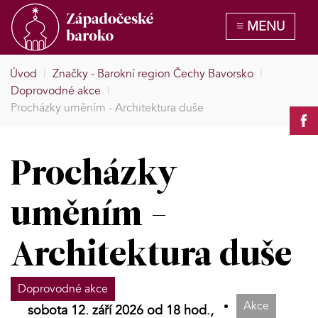
Úvod
|
Značky - Barokní region Čechy Bavorsko
|
Doprovodné akce
|
Procházky uměním - Architektura duše
Procházky
uměním -
Architektura duše
Doprovodné akce
Akce
sobota 12. září 2026 od 18 hod.,