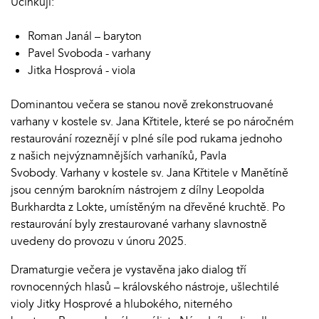
Účinkují:
Roman Janál – baryton
Pavel Svoboda - varhany
Jitka Hosprová - viola
Dominantou večera se stanou nově zrekonstruované
varhany v kostele sv. Jana Křtitele, které se po náročném
restaurování rozeznějí v plné síle pod rukama jednoho
z našich nejvýznamnějších varhaníků, Pavla
Svobody. Varhany v kostele sv. Jana Křtitele v Manětíně
jsou cenným barokním nástrojem z dílny Leopolda
Burkhardta z Lokte, umístěným na dřevěné kruchtě. Po
restaurování byly zrestaurované varhany slavnostně
uvedeny do provozu v únoru 2025.
Dramaturgie večera je vystavěna jako dialog tří
rovnocenných hlasů – královského nástroje, ušlechtilé
violy Jitky Hosprové a hlubokého, niterného