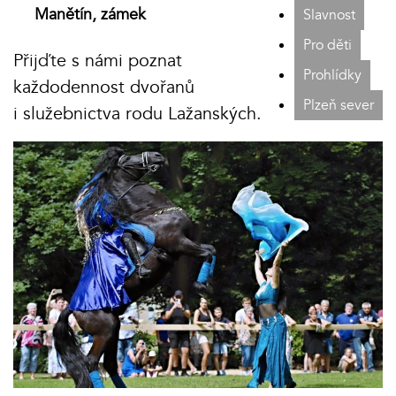
Manětín, zámek
Slavnost
Pro děti
Přijďte s námi poznat
Prohlídky
každodennost dvořanů
Plzeň sever
i služebnictva rodu Lažanských.