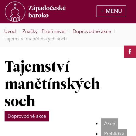
Úvod
|
Značky - Plzeň sever
|
Doprovodné akce
|
Tajemství manětínských soch
Tajemství
manětínských
soch
Doprovodné akce
Akce
Prohlídky