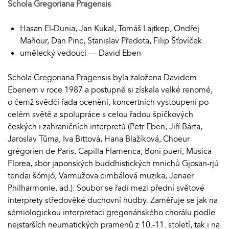
Schola Gregoriana Pragensis
Hasan El-Dunia, Jan Kukal, Tomáš Lajtkep, Ondřej
Maňour, Dan Pinc, Stanislav Předota, Filip Šťovíček
umělecký vedoucí — David Eben
Schola Gregoriana Pragensis byla založena Davidem
Ebenem v roce 1987 a postupně si získala velké renomé,
o čemž svědčí řada ocenění, koncertních vystoupení po
celém světě a spolupráce s celou řadou špičkových
českých i zahraničních interpretů (Petr Eben, Jiří Bárta,
Jaroslav Tůma, Iva Bittová, Hana Blažíková, Choeur
grégorien de Paris, Capilla Flamenca, Boni pueri, Musica
Florea, sbor japonských buddhistických mnichů Gjosan-rjú
tendai šómjó, Varmužova cimbálová muzika, Jenaer
Philharmonie, ad.). Soubor se řadí mezi přední světové
interprety středověké duchovní hudby. Zaměřuje se jak na
sémiologickou interpretaci gregoriánského chorálu podle
nejstarších neumatických pramenů z 10.-11. století, tak i na