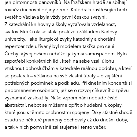
jen přítomností panovníků. Na Pražském hradě se sbíhají
rovněž duchovní dějiny země. Katedrála zastřešující hrob
svatého Václava byla vždy první českou svatyní.
Z katedrální knihovny a školy vyzařovala vzdělanost,
svatovítská škola se stala posléze i základem Karlovy
univerzity. Také liturgické zvyky katedrály a chorální
repertoár zde užívaný byl modelem takřka pro celé
Čechy. Vývoj ovšem neběžel jakýmsi samospádem. Bylo
zapotřebí konkrétních lidí, kteří na sebe vzali úlohu
vtisknout bohoslužbám v katedrále reálnou podobu, a kteří
se postarali – většinou na své vlastní útraty – o zajištění
potřebných podmínek a podkladů. Při dnešním koncertě si
připomeneme osobnosti, jež se o rozvoj církevního zpěvu
významně zasloužily. Naše vzpomínání nebude čistě
abstraktní, neboť se můžeme opřít o hudební rukopisy,
které jsou s těmito osobnostmi spojeny. Díky šťastné shodě
osudu se některé prameny dochovaly až do dnešní doby,
a tak v nich pomyslně zalistujeme i tento večer.