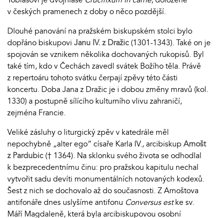
v českých pramenech z doby o něco pozdější.
Dlouhé panování na pražském biskupském stolci bylo
dopřáno biskupovi
Janu IV. z Dražic
(1301-1343). Také on je
spojován se vznikem několika dochovaných rukopisů. Byl
také tím, kdo v Čechách zavedl svátek Božího těla. Právě
z repertoáru tohoto svátku čerpají zpěvy této části
koncertu. Doba Jana z Dražic je i dobou změny mravů (kol.
1330) a postupně sílícího kulturního vlivu zahraničí,
zejména Francie.
Veliké zásluhy o liturgický zpěv v katedrále měl
nepochybně „alter ego“ císaře Karla IV., arcibiskup
Arnošt
z Pardubic
(† 1364). Na sklonku svého života se odhodlal
k bezprecedentnímu činu: pro pražskou kapitulu nechal
vytvořit sadu devíti monumentálních notovaných kodexů.
Šest z nich se dochovalo až do současnosti. Z Arnoštova
antifonáře dnes uslyšíme antifonu
Conversus est
ke sv.
Máří Magdaleně, která byla arcibiskupovou osobní