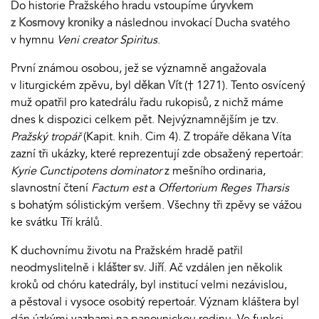
Do historie Pražského hradu vstoupíme
úryvkem
z Kosmovy kroniky
a následnou invokací Ducha svatého
v hymnu
Veni creator Spiritus
.
První známou osobou, jež se významně angažovala
v liturgickém zpěvu, byl
děkan Vít
(† 1271). Tento osvícený
muž opatřil pro katedrálu řadu rukopisů, z nichž máme
dnes k dispozici celkem pět. Nejvýznamnějším je tzv.
Pražský tropář
(Kapit. knih. Cim 4). Z tropáře děkana Víta
zazní tři ukázky, které reprezentují zde obsažený repertoár:
Kyrie Cunctipotens dominator
z mešního ordinaria,
slavnostní čtení
Factum est
a
Offertorium Reges Tharsis
s bohatým sólistickým veršem. Všechny tři zpěvy se vážou
ke svátku Tří králů.
K duchovnímu životu na Pražském hradě patřil
neodmyslitelně i
klášter sv. Jiří
. Ač vzdálen jen několik
kroků od chóru katedrály, byl institucí velmi nezávislou,
a pěstoval i vysoce osobitý repertoár. Význam kláštera byl
dán úzkými vazbami na panovnickou rodinu. Ve funkci