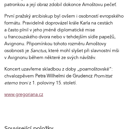
patronkou a její obraz zdobil dokonce Arnoštovu pečeť.
První pražský arcibiskup byl ovšem i osobností evropského
formátu. Pravidelně doprovázel krále Karla na cestách
a často plnil v jeho jméně diplomatické mise
u francouzského dvora nebo v tehdejším sídle papežů,
Avignonu. Připomínkou tohoto rozměru Arnoštovy
osobnosti je
Sanctus
, které mohl slyšet při slavnostní mši
v Avignonu během některé ze svých návštěv.
Koncert uzavřeme skladbou z doby „poarnoštovské“:
chvalozpěvem
Petra Wilhelmi de Grudencz
Promittat
eterno troni
z 1. poloviny 15. století.
www.gregoriana.cz
Související položky