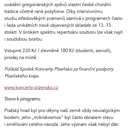
uvádění gregoriánských zpěvů vlastní české chorální
tradice včetně rané polyfonie. Díky intenzivnímu
studiu středověkých pramenů zaznívá v programech často
i řada unikátních nově objevených skladeb ze 13.-15.
století. V širokém spektru repertoáru souboru lze však najít
i soudobou tvorbu.
Vstupné 230 Kč / zlevněné 180 Kč (studenti, senioři),
prodej na místě
Pořádá Spolek Koncerty Plzeňsko za finanční podpory
Plzeňského kraje.
www.koncerty-plzensko.cz
Slovo k programu
Pražský hrad byl pro dějiny naší země vždy neuralgickým
bodem, jeho „mikrokosmos“ byl často obrazem stavu
i směřování celého národa. Jeho význam však nebyl dán