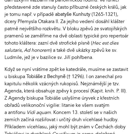
představené zde stanuly často příbuzné českých králů, jak
je tomu např. v případě
abatyše Kunhuty
(1265-1321),
dcery Přemysla Otakara II. Za jejího vedení dosáhl klášter
patrně největšího rozkvětu. V bloku zpěvů ze svatojiřských
pramenů se zaměříme na dvě oblasti typické pro repertoár
tohoto kláštera: zazní dvě strofické písně (
Hec est dies
salutaris
,
Ad honorem
) a také dvě ukázky zpěvů ke sv.
Ludmile, jež je v bazilice sv. Jiří pohřbena.
Když se nyní vrátíme zpět ke katedrále, musíme se zastavit
u biskupa
Tobiáše z Bechyně
(† 1296). I on zanechal pro
kapitulu několik vzácných rukopisů. Nejznámější je tzv.
Agenda, která obsahuje zpěvy k procesí (Kapit. knih. P. III).
Z Agendy biskupa Tobiáše uslyšíme úryvek z křestních
obřadů velikonoční vigilie: litanie ke všem svatým
a antifonu
Vidi aquam
. Koncem 13. století se v našich
zemích začíná rozšiřovat i určitý druh vícehlasé hudby.
Příkladem vícehlasu, jaký mohl být znám v Čechách doby
Tobiášovi je dvojhlasé
Crucifixum in carne
, doložené