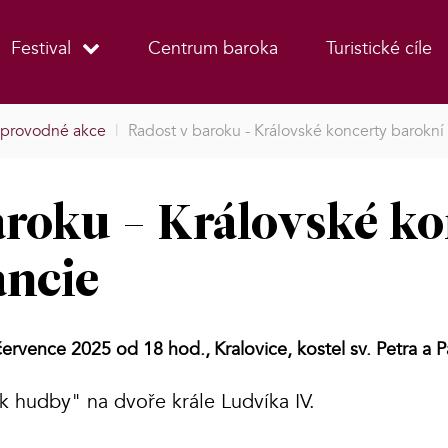
Festival
Centrum baroka
Turistické cíle
provodné akce
|
Radost v baroku - Královské koncerty barokní
aroku - Královské k
ancie
července 2025 od 18 hod.,
Kralovice, kostel sv. Petra a P
k hudby" na dvoře krále Ludvíka IV.