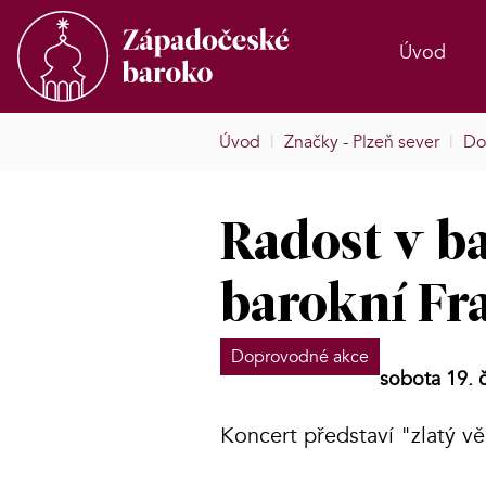
Úvod
Úvod
|
Značky - Plzeň sever
|
Do
Radost v b
barokní Fr
Doprovodné akce
sobota 19. 
Koncert představí "zlatý vě