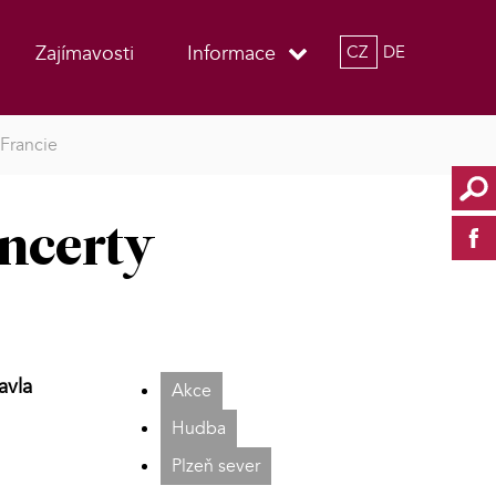
Zajímavosti
Informace
CZ
DE
 Francie
oncerty
avla
Akce
Hudba
Plzeň sever