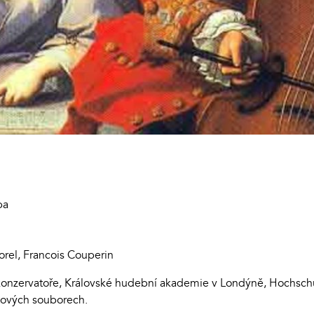
ba
rel, Francois Couperin
konzervatoře, Královské hudební akademie v Londýně, Hochsch
tových souborech.