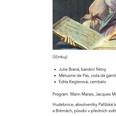
Účinkují:
Julie Braná, barokní flétny
Melusine de Pas, viola da gam
Edita Keglerová, cembalo
Program: Marin Marais, Jacques Mo
Hudebnice, absolventky Pařížské 
a Brémách, působí v předních svě