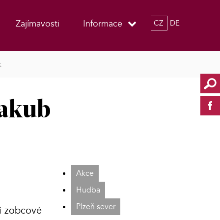
Zajímavosti
Informace
CZ
DE
k
Jakub
Akce
Hudba
Plzeň sever
ní zobcové