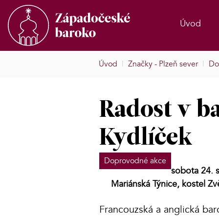
Úvod
Úvod
|
Značky - Plzeň sever
|
Do
Radost v ba
Kydlíček
Doprovodné akce
sobota 24. 
Mariánská Týnice, kostel Z
Francouzská a anglická bar