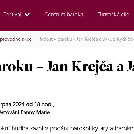
Festival
Centrum baroka
Turistické cíle
provodné akce
|
Radost v baroku - Jan Krejča a Jakub Kydlíče
roku - Jan Krejča a 
srpna 2024 od 18 hod.,
věstování Panny Marie
okní hudba zazní v podání barokní kytary a barok