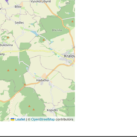
Leaflet
|
©
OpenStreetMap
contributors