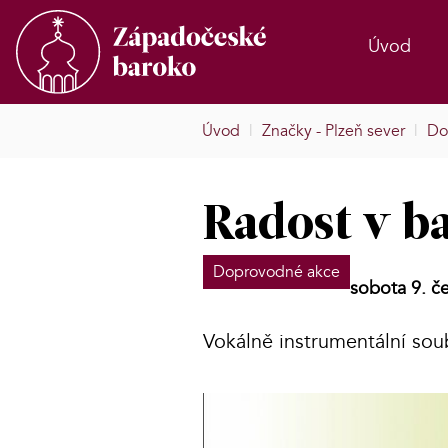
Úvod
Úvod
|
Značky - Plzeň sever
|
Do
Radost v b
Doprovodné akce
sobota 9. č
Vokálně instrumentální so