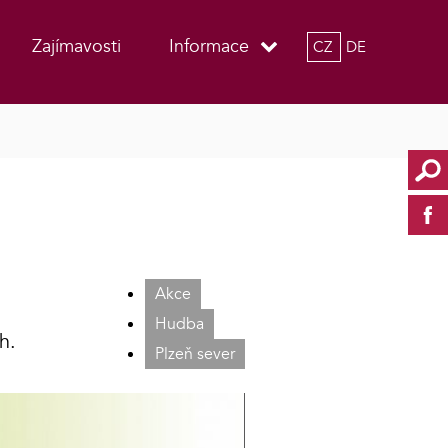
Zajímavosti
Informace
CZ
DE
Akce
Hudba
h.
Plzeň sever