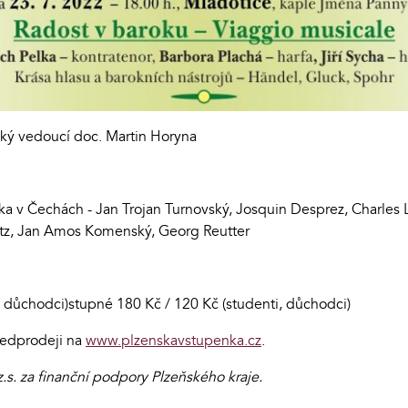
cký vedoucí doc. Martin Horyna
 v Čechách - Jan Trojan Turnovský, Josquin Desprez, Charles 
ütz, Jan Amos Komenský, Georg Reutter
, důchodci)stupné 180 Kč / 120 Kč (studenti, důchodci)
ředprodeji na
www.plzenskavstupenka.cz
.
.s. za finanční podpory Plzeňského kraje.