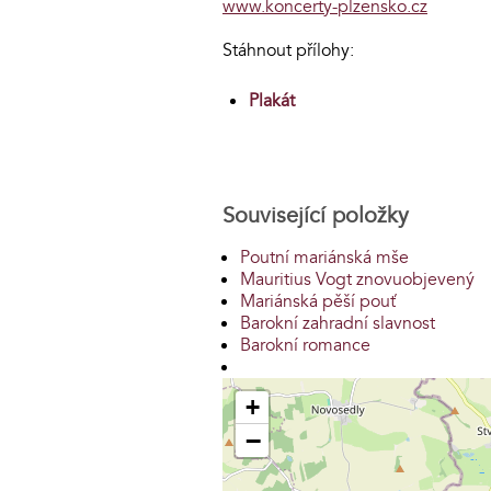
www.koncerty-plzensko.cz
Stáhnout přílohy:
Plakát
Související položky
Poutní mariánská mše
Mauritius Vogt znovuobjevený
Mariánská pěší pouť
Barokní zahradní slavnost
Barokní romance
+
−