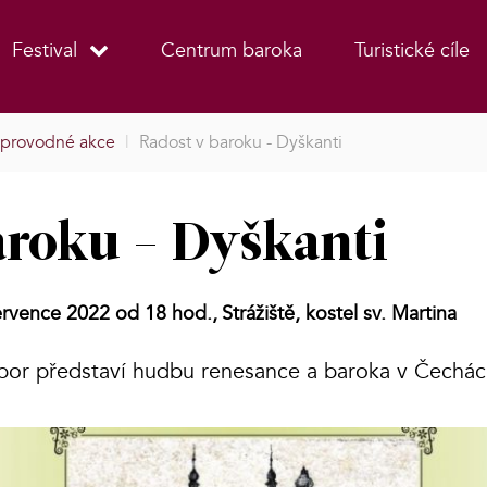
Festival
Centrum baroka
Turistické cíle
provodné akce
|
Radost v baroku - Dyškanti
aroku - Dyškanti
ervence 2022 od 18 hod.,
Strážiště, kostel sv. Martina
ubor představí hudbu renesance a baroka v Čechác