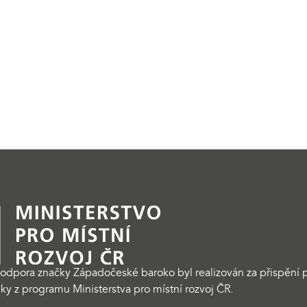
odpora značky Západočeské baroko byl realizován za přispění p
ky z programu Ministerstva pro místní rozvoj ČR.