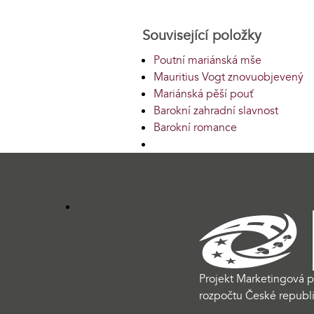
Související položky
Poutní mariánská mše
Mauritius Vogt znovuobjevený
Mariánská pěší pouť
Barokní zahradní slavnost
Barokní romance
Projekt Marketingová p
rozpočtu České republi