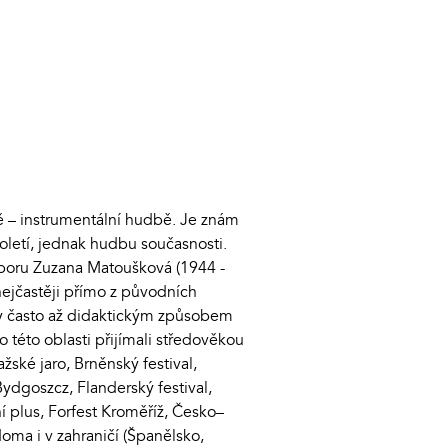
 – instrumentální hudbě. Je znám
století, jednak hudbu současnosti.
ouboru Zuzana Matoušková (1944 -
nejčastěji přímo z původních
ny často až didaktickým způsobem
této oblasti přijímali středověkou
ské jaro, Brněnský festival,
ydgoszcz, Flanderský festival,
í plus, Forfest Kroměříž, Česko–
doma i v zahraničí (Španělsko,