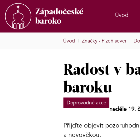
Úvod
Úvod
|
Značky - Plzeň sever
|
Do
Radost v b
baroku
Doprovodné akce
neděle 19. 
Přijďte objevit pozoruhodn
a novověkou.