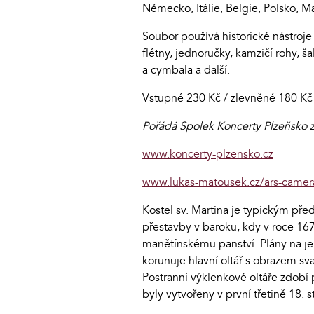
Německo, Itálie, Belgie, Polsko, M
Soubor používá historické nástroje
flétny, jednoručky, kamzičí rohy, š
a cymbala a další.
Vstupné 230 Kč / zlevněné 180 Kč (
Pořádá Spolek Koncerty Plzeňsko z
www.koncerty-plzensko.cz
www.lukas-matousek.cz/ars-camera
Kostel sv. Martina je typickým př
přestavby v baroku, kdy v roce 1672
manětínskému panství. Plány na jeh
korunuje hlavní oltář s obrazem s
Postranní výklenkové oltáře zdo
byly vytvořeny v první třetině 18. 