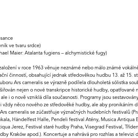
esance
ík ve tvaru srdce)
ael Maier: Atalanta fugiens – alchymistické fugy)
 založení v roce 1963 věnuje neznámé nebo málo známé vokálně
retační činností, obsahující jednak středověkou hudbu 13. až 15. 
souboru Ars cameralis se výrazně podílela dlouholetá sólistka s
ozšiřován nejen o nové transkripce historické hudby, opatřované 
ale i o nově vzniklá díla současnosti. Programy jsou sestavová
li vždy něco nového ze středověké hudby, ale aby pronikáním do 
s cameralis se zúčastňuje význačných hudebních festivalů (Praž
ala, Händelfest Halle, Pendeli festival Atény, Musica Antiqua B
qua Jerez, Festival staré hudby Praha, Visegrad Festival, Tříden
udby Kraków apod.). Koncertuje a nahrává pro rozhlas a televizi 