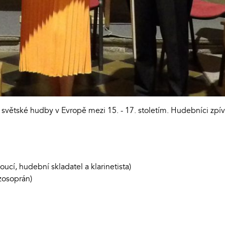
 světské hudby v Evropě mezi 15. - 17. stoletím. Hudebníci zpív
cí, hudební skladatel a klarinetista)
zosoprán)