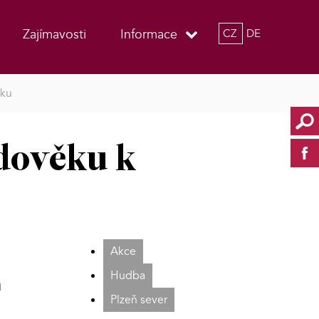
Zajímavosti
Informace
CZ
DE
oku
edověku k
Akce
Hudba
u
Plzeň sever