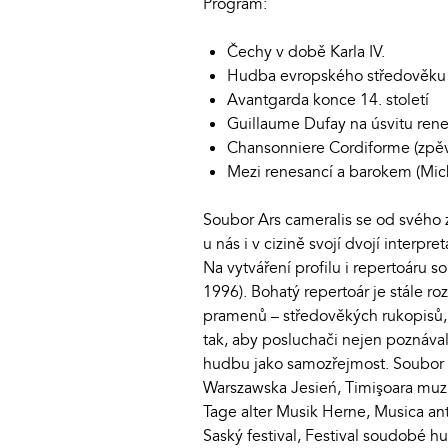
Program:
Čechy v době Karla IV.
Hudba evropského středověku
Avantgarda konce 14. století
Guillaume Dufay na úsvitu ren
Chansonniere Cordiforme (zpěvn
Mezi renesancí a barokem (Mich
Soubor Ars cameralis se od svého
u nás i v cizině svojí dvojí interp
Na vytváření profilu i repertoáru 
1996). Bohatý repertoár je stále r
pramenů – středověkých rukopisů, 
tak, aby posluchači nejen poznáva
hudbu jako samozřejmost. Soubor Ar
Warszawska Jesień, Timişoara muzik
Tage alter Musik Herne, Musica anti
Saský festival, Festival soudobé h