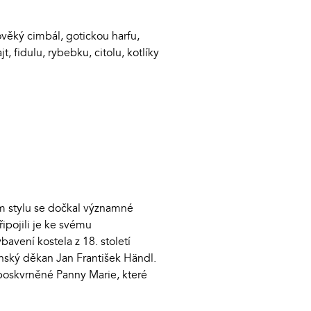
ověký cimbál, gotickou harfu,
, fidulu, rybebku, citolu, kotlíky
ém stylu se dočkal významné
řipojili je ke svému
avení kostela z 18. století
nský děkan Jan František Händl.
oskvrněné Panny Marie, které