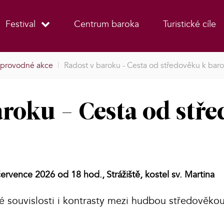
Festival
Centrum baroka
Turistické cíle
provodné akce
|
Radost v baroku - Cesta od středověku k bar
aroku - Cesta od stř
července 2026 od 18 hod.,
Strážiště, kostel sv. Martina
é souvislosti i kontrasty mezi hudbou středověko