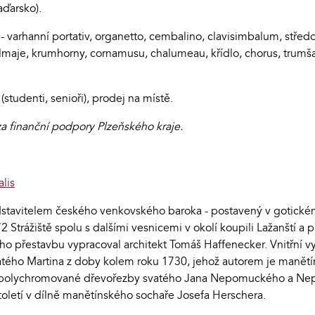
aďarsko).
 - varhanní portativ, organetto, cembalino, clavisimbalum, střed
almaje, krumhorny, cornamusu, chalumeau, křídlo, chorus, trumšajt
studenti, senioři), prodej na místě.
a finanční podpory Plzeňského kraje.
lis
edstavitelem českého venkovského baroka - postavený v gotick
 Strážiště spolu s dalšími vesnicemi v okolí koupili Lažanští a p
o přestavbu vypracoval architekt Tomáš Haffenecker. Vnitřní vyb
vatého Martina z doby kolem roku 1730, jehož autorem je manětí
bí polychromované dřevořezby svatého Jana Nepomuckého a Nep
století v dílně manětínského sochaře Josefa Herschera.