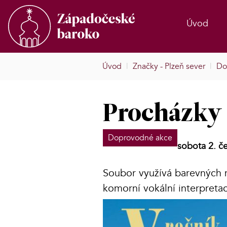
Úvod
Úvod
|
Značky - Plzeň sever
|
Do
Procházky 
Doprovodné akce
sobota 2. č
Soubor využívá barevných 
komorní vokální interpreta