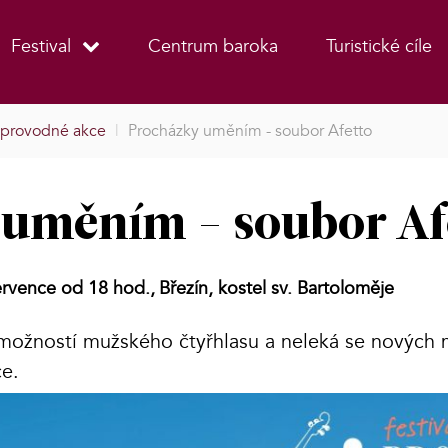
Festival
Centrum baroka
Turistické cíle
provodné akce
|
Procházky uměním - soubor Afetto
uměním - soubor Af
ervence od 18 hod.,
Březín, kostel sv. Bartoloměje
možností mužského čtyřhlasu a neleká se nových 
ce.