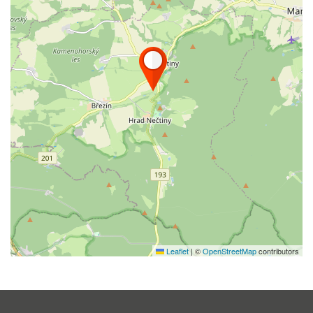
Leaflet
|
©
OpenStreetMap
contributors