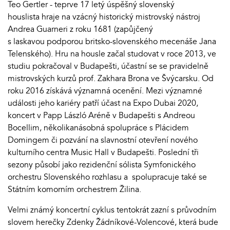
Teo Gertler - teprve 17 letý úspěšný slovenský
houslista hraje na vzácný historický mistrovský nástroj
Andrea Guarneri z roku 1681 (zapůjčený
s laskavou podporou britsko-slovenského mecenáše Jana
Telenského). Hru na housle začal studovat v roce 2013, ve
studiu pokračoval v Budapešti, účastní se se pravidelně
mistrovských kurzů prof. Zakhara Brona ve Švýcarsku. Od
roku 2016 získává významná ocenění. Mezi významné
události jeho kariéry patří účast na Expo Dubai 2020,
koncert v Papp László Aréně v Budapešti s Andreou
Bocellim, několikanásobná spolupráce s Plácidem
Domingem či pozvání na slavnostní otevření nového
kulturního centra Music Hall v Budapešti. Poslední tři
sezony působí jako rezidenční sólista Symfonického
orchestru Slovenského rozhlasu a spolupracuje také se
Státním komorním orchestrem Žilina.
Velmi známý koncertní cyklus tentokrát zazní s průvodním
slovem herečky Zdenky Žádníkové-Volencové, která bude