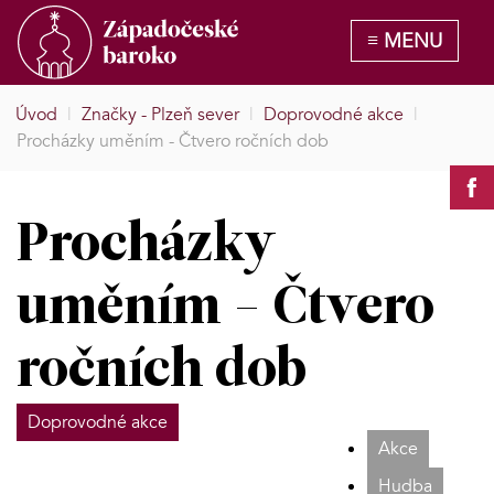
Úvod
|
Značky - Plzeň sever
|
Doprovodné akce
|
Procházky uměním - Čtvero ročních dob
Procházky
uměním - Čtvero
ročních dob
Doprovodné akce
Akce
Hudba