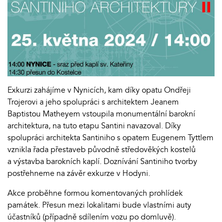
Exkurzi zahájíme v Nynicích, kam díky opatu Ondřeji
Trojerovi a jeho spolupráci s architektem Jeanem
Baptistou Matheyem vstoupila monumentální barokní
architektura, na tuto etapu Santini navazoval. Díky
spolupráci architekta Santiniho s opatem Eugenem Tyttlem
vznikla řada přestaveb původně středověkých kostelů
a výstavba barokních kaplí. Doznívání Santiniho tvorby
postřehneme na závěr exkurze v Hodyni.
Akce proběhne formou komentovaných prohlídek
památek. Přesun mezi lokalitami bude vlastními auty
účastníků (případně sdílením vozu po domluvě).