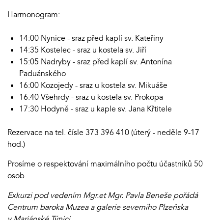
Harmonogram:
14:00 Nynice - sraz před kaplí sv. Kateřiny
14:35 Kostelec - sraz u kostela sv. Jiří
15:05 Nadryby - sraz před kaplí sv. Antonína
Paduánského
16:00 Kozojedy - sraz u kostela sv. Mikuáše
16:40 Všehrdy - sraz u kostela sv. Prokopa
17:30 Hodyně - sraz u kaple sv. Jana Křtitele
Rezervace na tel. čísle 373 396 410 (úterý - neděle 9-17
hod.)
Prosíme o respektování maximálního počtu účastníků 50
osob.
Exkurzi pod vedením Mgr.et Mgr. Pavla Beneše pořádá
Centrum baroka Muzea a galerie severního Plzeňska
v Mariánské Týnici.