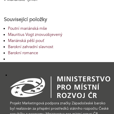
Související položky
Poutní mariánská mše
Mauritius Vogt znovuobjevený
Mariánská pěší pouť
Barokní zahradní slavnost
Barokní romance
Projekt Marketingová podpora značky Západočeské baroko
byl realizován za přispění prostředků státního rozpočtu České
republiky z programu Ministerstva pro místní rozvoj ČR.