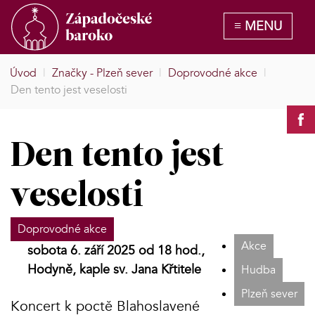
Úvod
|
Značky - Plzeň sever
|
Doprovodné akce
|
Den tento jest veselosti
Den tento jest
veselosti
Doprovodné akce
Akce
sobota 6. září 2025 od 18 hod.,
Hodyně, kaple sv. Jana Křtitele
Hudba
Plzeň sever
Koncert k poctě Blahoslavené