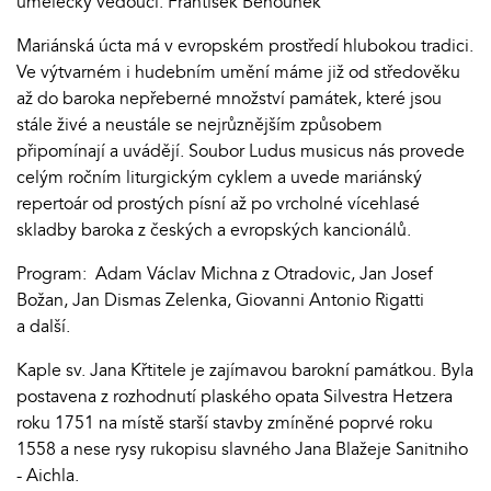
umělecký vedoucí: František Běhounek
Mariánská úcta má v evropském prostředí hlubokou tradici.
Ve výtvarném i hudebním umění máme již od středověku
až do baroka nepřeberné množství památek, které jsou
stále živé a neustále se nejrůznějším způsobem
připomínají a uvádějí. Soubor Ludus musicus nás provede
celým ročním liturgickým cyklem a uvede mariánský
repertoár od prostých písní až po vrcholné vícehlasé
skladby baroka z českých a evropských kancionálů.
Program: Adam Václav Michna z Otradovic, Jan Josef
Božan, Jan Dismas Zelenka, Giovanni Antonio Rigatti
a další.
Kaple sv. Jana Křtitele je zajímavou barokní památkou. Byla
postavena z rozhodnutí plaského opata Silvestra Hetzera
roku 1751 na místě starší stavby zmíněné poprvé roku
1558 a nese rysy rukopisu slavného Jana Blažeje Sanitniho
- Aichla.