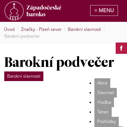
Úvod
|
Značky - Plzeň sever
|
Barokní slavnosti
|
Barokní podvečer
Barokní podvečer
Barokní slavnosti
Akce
Slavnost
Hudba
Tanec
Prohlídky